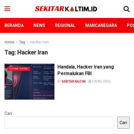
BERANDA
NEWS
REGIONAL
MANCANEGARA
POL
Home
Tag
Hacker Iran
Tag:
Hacker Iran
Handala, Hacker Iran yang
SERBA SERBI
Permalukan FBI
BY
SEKITAR KALTIM
2 APRIL 2026
Cari
Cari