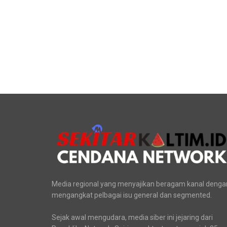
Media regional yang menyajikan beragam kanal denga
mengangkat pelbagai isu general dan segmented.
Sejak awal mengudara, media siber ini jejaring dari