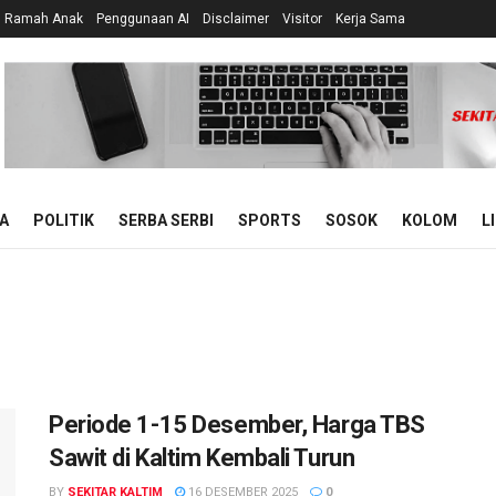
n Ramah Anak
Penggunaan AI
Disclaimer
Visitor
Kerja Sama
A
POLITIK
SERBA SERBI
SPORTS
SOSOK
KOLOM
L
Periode 1-15 Desember, Harga TBS
Sawit di Kaltim Kembali Turun
BY
SEKITAR KALTIM
16 DESEMBER 2025
0