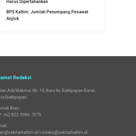
Harus Dipertahankan
BPS Kaltim: Jumlah Penumpang Pesawat
Anjlok
lamat Redaksi
lan Adil Makmur No. 10, Baru Ilir, Balikpapan Barat,
ta Balikpapan.
ntak Iklan:
P: +62 822-9986-7079
ail:
lan@sekitarkaltim.id I redaksi@sekitarkaltim.id