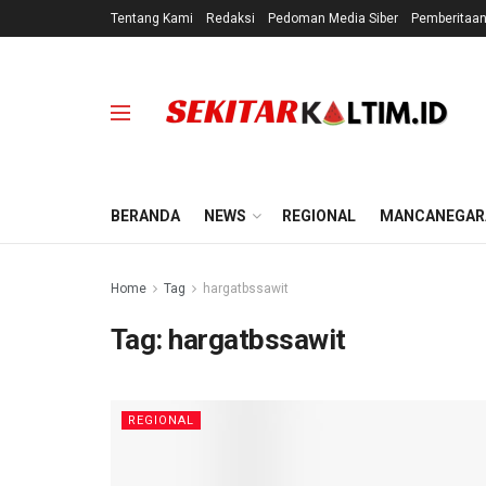
Tentang Kami
Redaksi
Pedoman Media Siber
Pemberitaa
BERANDA
NEWS
REGIONAL
MANCANEGAR
Home
Tag
hargatbssawit
Tag:
hargatbssawit
REGIONAL