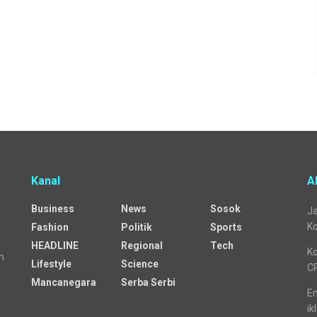
Kanal
A
Business
News
Sosok
Ja
Ko
Fashion
Politik
Sports
HEADLINE
Regional
Tech
Ko
n
Lifestyle
Science
C
Mancanegara
Serba Serbi
Em
ik