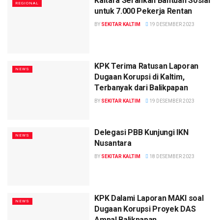
Kaltara Serahkan Bantuan Sosial
REGIONAL
untuk 7.000 Pekerja Rentan
BY
SEKITAR KALTIM
19 DESEMBER 2023
KPK Terima Ratusan Laporan
NEWS
Dugaan Korupsi di Kaltim,
Terbanyak dari Balikpapan
BY
SEKITAR KALTIM
19 DESEMBER 2023
Delegasi PBB Kunjungi IKN
NEWS
Nusantara
BY
SEKITAR KALTIM
18 DESEMBER 2023
KPK Dalami Laporan MAKI soal
NEWS
Dugaan Korupsi Proyek DAS
Ampal Balikpapan