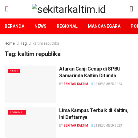
BERANDA
NEWS
REGIONAL
MANCANEGARA
POL
Home
Tag
kaltim republika
Tag:
kaltim republika
Aturan Ganji Genap di SPBU
NEWS
Samarinda Kaltim Ditunda
BY
SEKITAR KALTIM
22 DESEMBER 2023
Lima Kampus Terbaik di Kaltim,
REGIONAL
Ini Daftarnya
BY
SEKITAR KALTIM
21 DESEMBER 2023