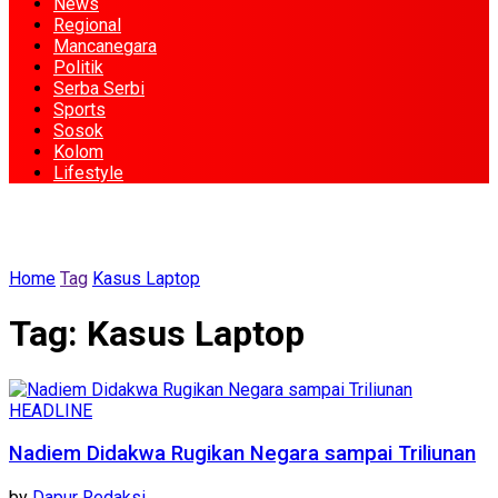
News
Regional
Mancanegara
Politik
Serba Serbi
Sports
Sosok
Kolom
Lifestyle
Home
Tag
Kasus Laptop
Tag:
Kasus Laptop
HEADLINE
Nadiem Didakwa Rugikan Negara sampai Triliunan
by
Dapur Redaksi