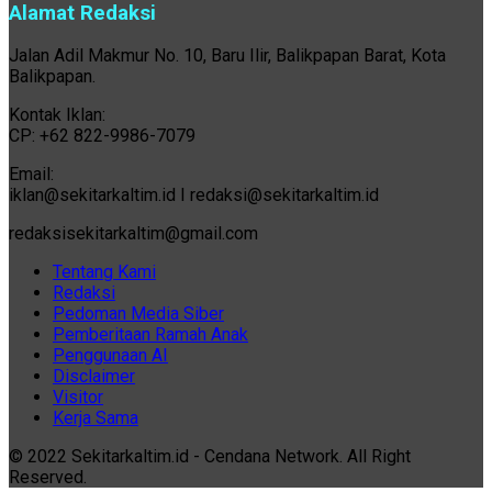
Alamat Redaksi
Jalan Adil Makmur No. 10, Baru Ilir, Balikpapan Barat, Kota
Balikpapan.
Kontak Iklan:
CP: +62 822-9986-7079
Email:
iklan@sekitarkaltim.id I redaksi@sekitarkaltim.id
redaksisekitarkaltim@gmail.com
Tentang Kami
Redaksi
Pedoman Media Siber
Pemberitaan Ramah Anak
Penggunaan AI
Disclaimer
Visitor
Kerja Sama
© 2022 Sekitarkaltim.id - Cendana Network. All Right
Reserved.