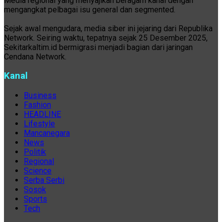
Media regional yang menyajikan beragam kanal dengan
mengangkat pelbagai isu general dan segmented.
Sejak awal mengudara, media siber ini jejaring dari Republika
Network. Seiring waktu, tepatnya sejak 25 Desember 2025,
Sekitarkaltim.id bermigrasi menjadi bagian dari jaringan
Cendana Network.
Kanal
Business
Fashion
HEADLINE
Lifestyle
Mancanegara
News
Politik
Regional
Science
Serba Serbi
Sosok
Sports
Tech