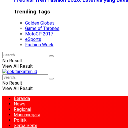
Prediksi Tren Fashion 2026: Estetika yang Bak
Trending Tags
Golden Globes
Game of Thrones
MotoGP 2017
eSports
Fashion Week
No Result
View All Result
No Result
View All Result
Beranda
News
Regional
Mancanegara
Politik
Serba Serbi