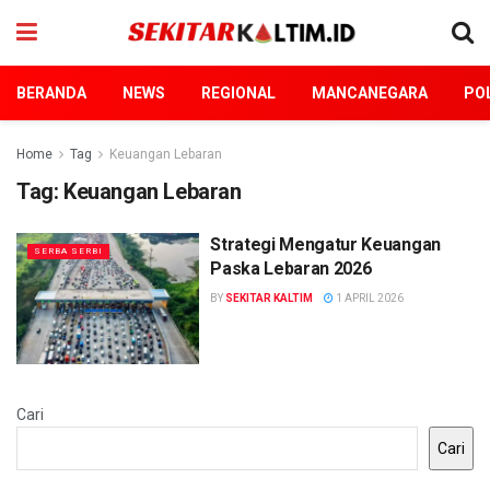
BERANDA
NEWS
REGIONAL
MANCANEGARA
POL
Home
Tag
Keuangan Lebaran
Tag:
Keuangan Lebaran
Strategi Mengatur Keuangan
SERBA SERBI
Paska Lebaran 2026
BY
SEKITAR KALTIM
1 APRIL 2026
Cari
Cari