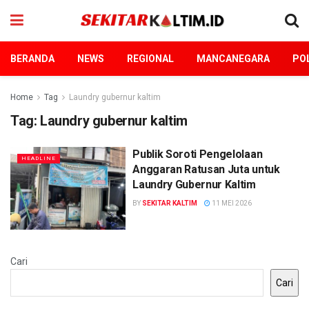
BERANDA
NEWS
REGIONAL
MANCANEGARA
POL
Home
Tag
Laundry gubernur kaltim
Tag:
Laundry gubernur kaltim
Publik Soroti Pengelolaan
HEADLINE
Anggaran Ratusan Juta untuk
Laundry Gubernur Kaltim
BY
SEKITAR KALTIM
11 MEI 2026
Cari
Cari