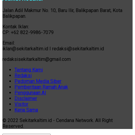
Jalan Adil Makmur No. 10, Baru Ilir, Balikpapan Barat, Kota
Balikpapan.
Kontak Iklan:
CP: +62 822-9986-7079
Email:
iklan@sekitarkaltim.id I redaksi@sekitarkaltim.id
redaksisekitarkaltim@gmail.com
Tentang Kami
Redaksi
Pedoman Media Siber
Pemberitaan Ramah Anak
Penggunaan AI
Disclaimer
Visitor
Kerja Sama
© 2022 Sekitarkaltim.id - Cendana Network. All Right
Reserved.