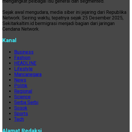
mengangkat pelbagai isu general dan segmented.
Sejak awal mengudara, media siber ini jejaring dari Republika
Network. Seiring waktu, tepatnya sejak 25 Desember 2025,
Sekitarkaltim.id bermigrasi menjadi bagian dari jaringan
Cendana Network.
Kanal
Business
Fashion
HEADLINE
Lifestyle
Mancanegara
News
Politik
Regional
Science
Serba Serbi
Sosok
Sports
Tech
Alamat Redaksi