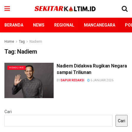
BERANDA
NEWS
REGIONAL
MANCANEGARA
POL
Home
Tag
Nadiem
Tag:
Nadiem
Nadiem Didakwa Rugikan Negara
HEADLINE
sampai Triliunan
BY
DAPUR REDAKSI
6 JANUARI 2026
Cari
Cari