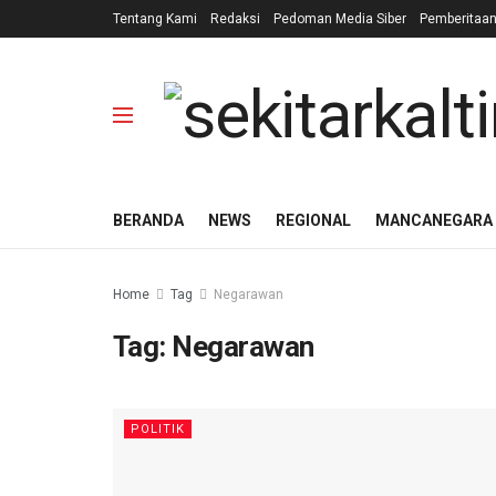
Tentang Kami
Redaksi
Pedoman Media Siber
Pemberitaa
BERANDA
NEWS
REGIONAL
MANCANEGARA
Home
Tag
Negarawan
Tag:
Negarawan
POLITIK