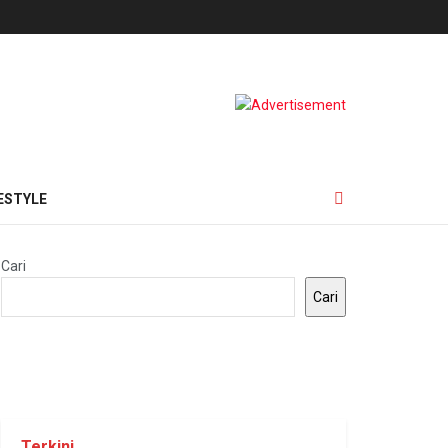
ESTYLE
Cari
Cari
Terkini