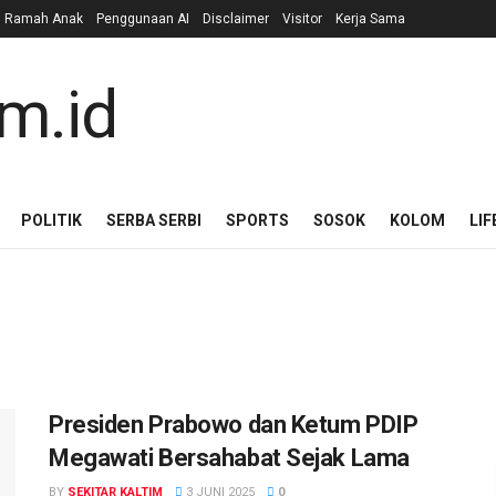
n Ramah Anak
Penggunaan AI
Disclaimer
Visitor
Kerja Sama
POLITIK
SERBA SERBI
SPORTS
SOSOK
KOLOM
LIF
Presiden Prabowo dan Ketum PDIP
Megawati Bersahabat Sejak Lama
BY
SEKITAR KALTIM
3 JUNI 2025
0