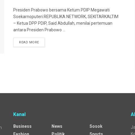
Presiden Prabowo bersama Ketum PDIP Megawati
Soekarnoputeri.REPUBLIKA NETWORK, SEKITARKALTIM
– Ketua DPP PDIP, Said Abdullah, menilai pertemuan
antara Presiden Prabowo ...
READ MORE
Kanal
A
Business
News
Sosok
Ja
n
Ko
Fashion
Politik
Sports