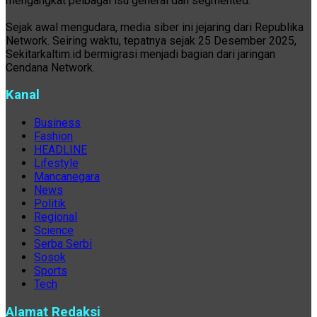
mengangkat pelbagai isu general dan segmented.
Sejak awal mengudara, media siber ini jejaring dari Republika
Network. Seiring waktu, tepatnya sejak 25 Desember 2025,
Sekitarkaltim.id bermigrasi menjadi bagian dari jaringan
Cendana Network.
Kanal
Business
Fashion
HEADLINE
Lifestyle
Mancanegara
News
Politik
Regional
Science
Serba Serbi
Sosok
Sports
Tech
Alamat Redaksi