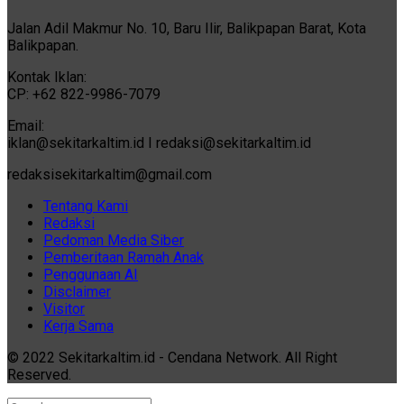
Jalan Adil Makmur No. 10, Baru Ilir, Balikpapan Barat, Kota
Balikpapan.
Kontak Iklan:
CP: +62 822-9986-7079
Email:
iklan@sekitarkaltim.id I redaksi@sekitarkaltim.id
redaksisekitarkaltim@gmail.com
Tentang Kami
Redaksi
Pedoman Media Siber
Pemberitaan Ramah Anak
Penggunaan AI
Disclaimer
Visitor
Kerja Sama
© 2022 Sekitarkaltim.id - Cendana Network. All Right
Reserved.