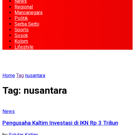
News
Regional
Mancanegara
Politik
Serba Serbi
Sports
Sosok
Kolom
Lifestyle
Home
Tag
nusantara
Tag:
nusantara
News
Pengusaha Kaltim Investasi di IKN Rp 3 Triliun
by
Sekitar Kaltim