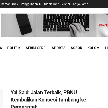
n Ramah Anak
Penggunaan AI
Disclaimer
Visitor
Kerja Sama
A
POLITIK
SERBA SERBI
SPORTS
SOSOK
KOLOM
L
Yai Said: Jalan Terbaik, PBNU
Kembalikan Konsesi Tambang ke
Pemerintah