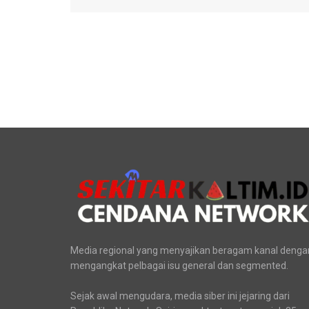
Media regional yang menyajikan beragam kanal denga
mengangkat pelbagai isu general dan segmented.
Sejak awal mengudara, media siber ini jejaring dari