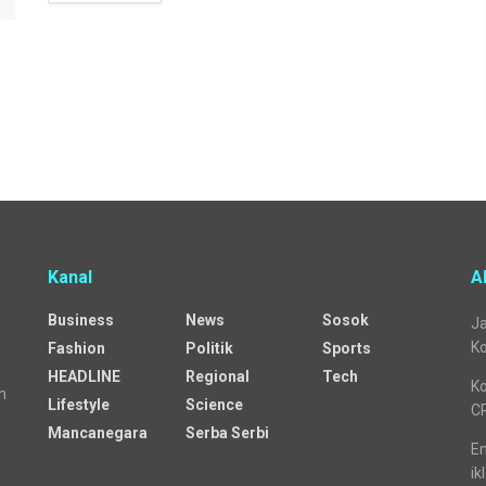
Kanal
A
Business
News
Sosok
Ja
Ko
Fashion
Politik
Sports
HEADLINE
Regional
Tech
Ko
n
Lifestyle
Science
C
Mancanegara
Serba Serbi
Em
ik