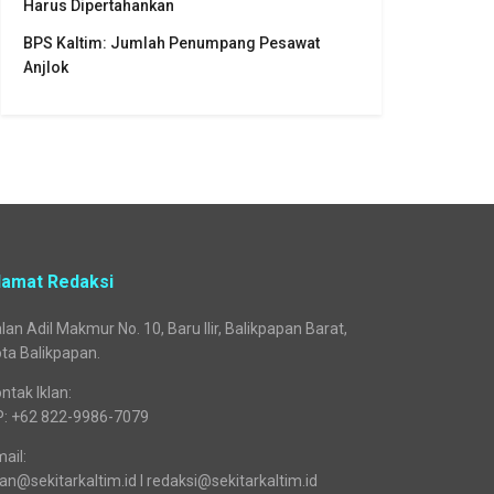
Harus Dipertahankan
BPS Kaltim: Jumlah Penumpang Pesawat
Anjlok
lamat Redaksi
lan Adil Makmur No. 10, Baru Ilir, Balikpapan Barat,
ta Balikpapan.
ntak Iklan:
P: +62 822-9986-7079
ail:
lan@sekitarkaltim.id I redaksi@sekitarkaltim.id