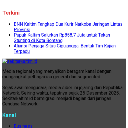
Terkini
BNN Kaltim Tangkap Dua Kurir Narkoba Jaringan Lintas
Provinsi
Pupuk Kaltim Salurkan Rp858,7 Juta untuk Tekan
Stunting di Kota Bontang
Aliansi Penjaga Situs Cipujangga: Bentuk Tim Kajian
Terpadu
Media regional yang menyajikan beragam kanal dengan
mengangkat pelbagai isu general dan segmented.
Sejak awal mengudara, media siber ini jejaring dari Republika
Network. Seiring waktu, tepatnya sejak 25 Desember 2025,
Sekitarkaltim.id bermigrasi menjadi bagian dari jaringan
Cendana Network.
Kanal
Business