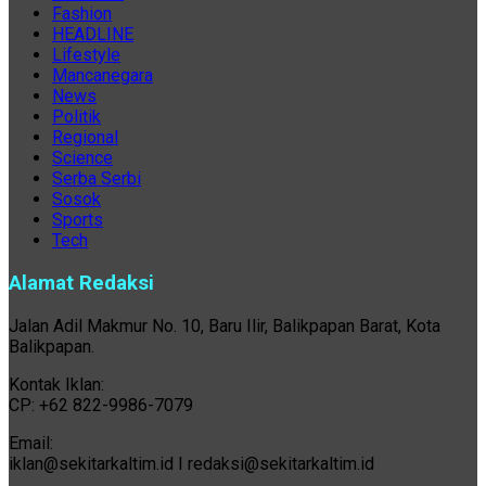
Fashion
HEADLINE
Lifestyle
Mancanegara
News
Politik
Regional
Science
Serba Serbi
Sosok
Sports
Tech
Alamat Redaksi
Jalan Adil Makmur No. 10, Baru Ilir, Balikpapan Barat, Kota
Balikpapan.
Kontak Iklan:
CP: +62 822-9986-7079
Email:
iklan@sekitarkaltim.id I redaksi@sekitarkaltim.id