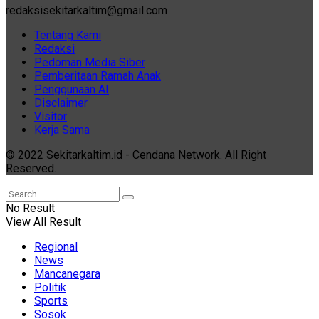
redaksisekitarkaltim@gmail.com
Tentang Kami
Redaksi
Pedoman Media Siber
Pemberitaan Ramah Anak
Penggunaan AI
Disclaimer
Visitor
Kerja Sama
© 2022 Sekitarkaltim.id - Cendana Network. All Right
Reserved.
No Result
View All Result
Regional
News
Mancanegara
Politik
Sports
Sosok