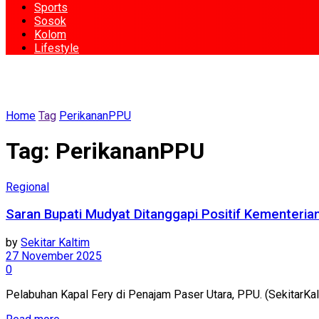
Sports
Sosok
Kolom
Lifestyle
Home
Tag
PerikananPPU
Tag:
PerikananPPU
Regional
Saran Bupati Mudyat Ditanggapi Positif Kementeria
by
Sekitar Kaltim
27 November 2025
0
Pelabuhan Kapal Fery di Penajam Paser Utara, PPU. (Sekitar