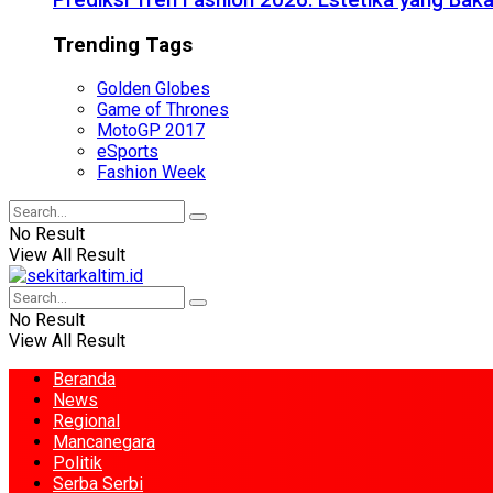
Prediksi Tren Fashion 2026: Estetika yang Bak
Trending Tags
Golden Globes
Game of Thrones
MotoGP 2017
eSports
Fashion Week
No Result
View All Result
No Result
View All Result
Beranda
News
Regional
Mancanegara
Politik
Serba Serbi