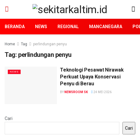
BERANDA
NEWS
REGIONAL
MANCANEGARA
POL
Home
Tag
perlindungan penyu
Tag:
perlindungan penyu
Teknologi Pesawat Nirawak
NEWS
Perkuat Upaya Konservasi
Penyu di Berau
BY
NEWSROOM SK
24 MEI 2026
Cari
Cari