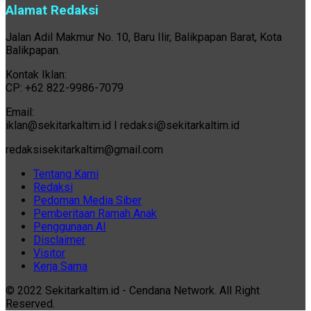
Alamat Redaksi
Jalan Adil Makmur No. 10, Baru Ilir, Balikpapan Barat, Kota
Balikpapan.
Kontak Iklan:
CP: +62 822-9986-7079
Email:
iklan@sekitarkaltim.id I redaksi@sekitarkaltim.id
redaksisekitarkaltim@gmail.com
Tentang Kami
Redaksi
Pedoman Media Siber
Pemberitaan Ramah Anak
Penggunaan AI
Disclaimer
Visitor
Kerja Sama
© 2022 Sekitarkaltim.id - Cendana Network. All Right
Reserved.