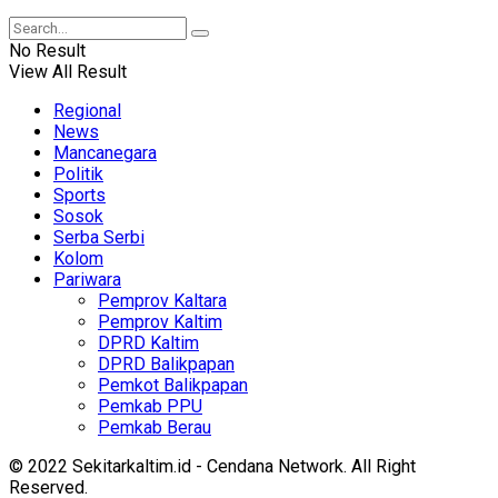
No Result
View All Result
Regional
News
Mancanegara
Politik
Sports
Sosok
Serba Serbi
Kolom
Pariwara
Pemprov Kaltara
Pemprov Kaltim
DPRD Kaltim
DPRD Balikpapan
Pemkot Balikpapan
Pemkab PPU
Pemkab Berau
© 2022 Sekitarkaltim.id - Cendana Network. All Right
Reserved.