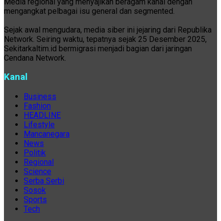
Media regional yang menyajikan beragam kanal dengan
mengangkat pelbagai isu general dan segmented.
Sejak awal mengudara, media siber ini jejaring dari Republika
Network. Seiring waktu, tepatnya sejak 25 Desember 2025,
Sekitarkaltim.id bermigrasi menjadi bagian dari jaringan
Cendana Network.
Kanal
Business
Fashion
HEADLINE
Lifestyle
Mancanegara
News
Politik
Regional
Science
Serba Serbi
Sosok
Sports
Tech