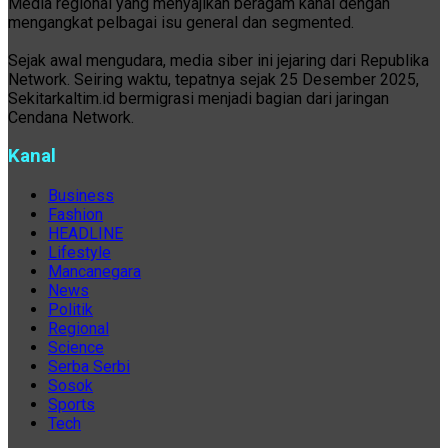
Media regional yang menyajikan beragam kanal dengan
mengangkat pelbagai isu general dan segmented.
Sejak awal mengudara, media siber ini jejaring dari Republika
Network. Seiring waktu, tepatnya sejak 25 Desember 2025,
Sekitarkaltim.id bermigrasi menjadi bagian dari jaringan
Cendana Network.
Kanal
Business
Fashion
HEADLINE
Lifestyle
Mancanegara
News
Politik
Regional
Science
Serba Serbi
Sosok
Sports
Tech