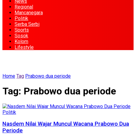
News
Regional
Mancanegara
Politik
Serba Serbi
Sports
Sosok
Kolom
Lifestyle
Home
Tag
Prabowo dua periode
Tag:
Prabowo dua periode
Politik
Nasdem Nilai Wajar Muncul Wacana Prabowo Dua
Periode