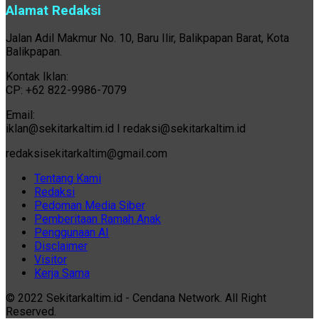
Alamat Redaksi
Jalan Adil Makmur No. 10, Baru Ilir, Balikpapan Barat, Kota
Balikpapan.
Kontak Iklan:
CP: +62 822-9986-7079
Email:
iklan@sekitarkaltim.id I redaksi@sekitarkaltim.id
redaksisekitarkaltim@gmail.com
Tentang Kami
Redaksi
Pedoman Media Siber
Pemberitaan Ramah Anak
Penggunaan AI
Disclaimer
Visitor
Kerja Sama
© 2022 Sekitarkaltim.id - Cendana Network. All Right
Reserved.