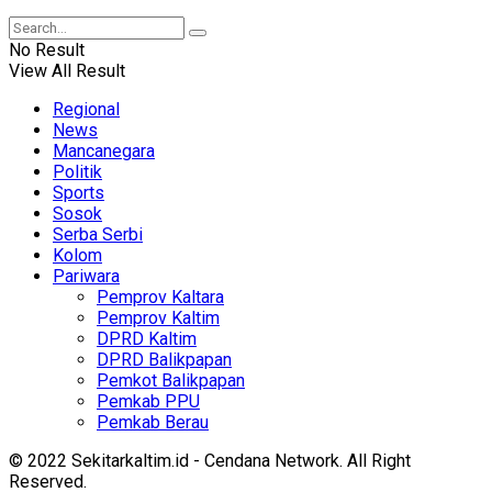
No Result
View All Result
Regional
News
Mancanegara
Politik
Sports
Sosok
Serba Serbi
Kolom
Pariwara
Pemprov Kaltara
Pemprov Kaltim
DPRD Kaltim
DPRD Balikpapan
Pemkot Balikpapan
Pemkab PPU
Pemkab Berau
© 2022 Sekitarkaltim.id - Cendana Network. All Right
Reserved.