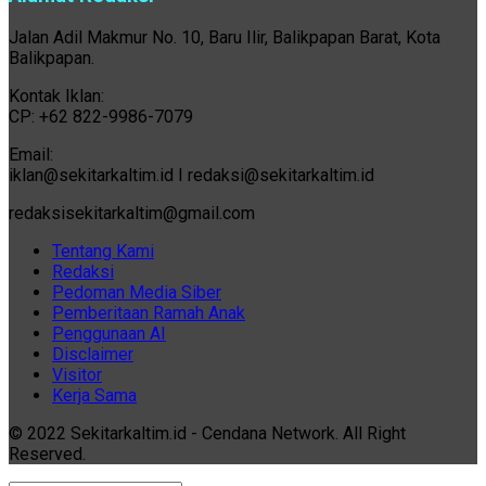
Jalan Adil Makmur No. 10, Baru Ilir, Balikpapan Barat, Kota
Balikpapan.
Kontak Iklan:
CP: +62 822-9986-7079
Email:
iklan@sekitarkaltim.id I redaksi@sekitarkaltim.id
redaksisekitarkaltim@gmail.com
Tentang Kami
Redaksi
Pedoman Media Siber
Pemberitaan Ramah Anak
Penggunaan AI
Disclaimer
Visitor
Kerja Sama
© 2022 Sekitarkaltim.id - Cendana Network. All Right
Reserved.