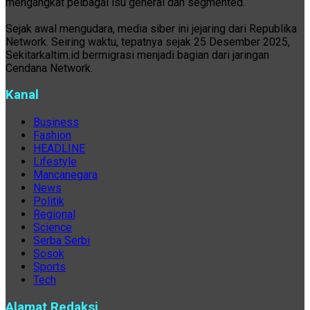
mengangkat pelbagai isu general dan segmented.
Sejak awal mengudara, media siber ini jejaring dari Republika
Network. Seiring waktu, tepatnya sejak 25 Desember 2025,
Sekitarkaltim.id bermigrasi menjadi bagian dari jaringan
Cendana Network.
Kanal
Business
Fashion
HEADLINE
Lifestyle
Mancanegara
News
Politik
Regional
Science
Serba Serbi
Sosok
Sports
Tech
Alamat Redaksi