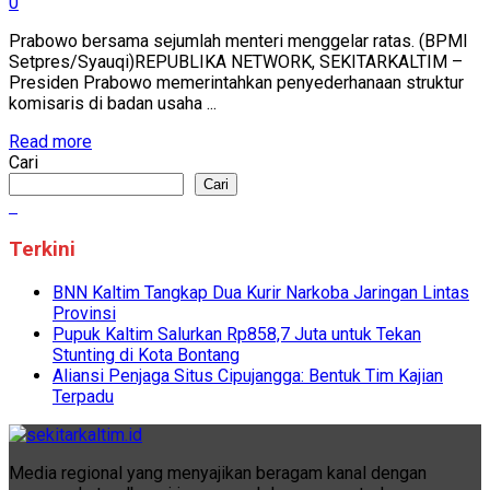
0
Prabowo bersama sejumlah menteri menggelar ratas. (BPMI
Setpres/Syauqi)REPUBLIKA NETWORK, SEKITARKALTIM –
Presiden Prabowo memerintahkan penyederhanaan struktur
komisaris di badan usaha ...
Read more
Cari
Cari
Terkini
BNN Kaltim Tangkap Dua Kurir Narkoba Jaringan Lintas
Provinsi
Pupuk Kaltim Salurkan Rp858,7 Juta untuk Tekan
Stunting di Kota Bontang
Aliansi Penjaga Situs Cipujangga: Bentuk Tim Kajian
Terpadu
Media regional yang menyajikan beragam kanal dengan