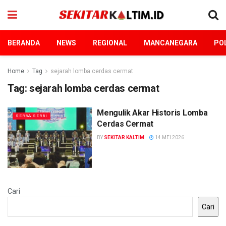
BERANDA
NEWS
REGIONAL
MANCANEGARA
POL
Home
Tag
sejarah lomba cerdas cermat
Tag:
sejarah lomba cerdas cermat
Mengulik Akar Historis Lomba
SERBA SERBI
Cerdas Cermat
BY
SEKITAR KALTIM
14 MEI 2026
Cari
Cari