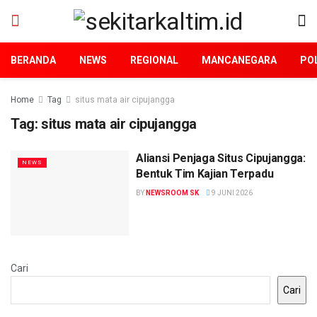
BERANDA
NEWS
REGIONAL
MANCANEGARA
POL
Home
Tag
situs mata air cipujangga
Tag:
situs mata air cipujangga
Aliansi Penjaga Situs Cipujangga:
NEWS
Bentuk Tim Kajian Terpadu
BY
NEWSROOM SK
9 JUNI 2026
Cari
Cari