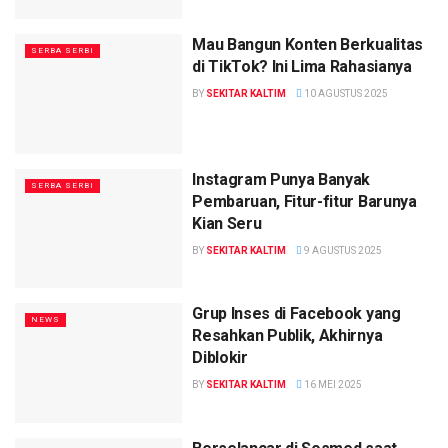
Mau Bangun Konten Berkualitas
SERBA SERBI
di TikTok? Ini Lima Rahasianya
BY
SEKITAR KALTIM
10 AGUSTUS 2025
Instagram Punya Banyak
SERBA SERBI
Pembaruan, Fitur-fitur Barunya
Kian Seru
BY
SEKITAR KALTIM
9 AGUSTUS 2025
Grup Inses di Facebook yang
NEWS
Resahkan Publik, Akhirnya
Diblokir
BY
SEKITAR KALTIM
16 MEI 2025