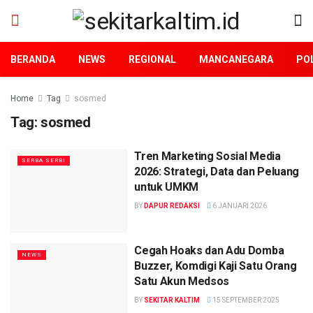
BERANDA
NEWS
REGIONAL
MANCANEGARA
POL
Home
Tag
sosmed
Tag:
sosmed
Tren Marketing Sosial Media
SERBA SERBI
2026: Strategi, Data dan Peluang
untuk UMKM
BY
DAPUR REDAKSI
6 JANUARI 2026
Cegah Hoaks dan Adu Domba
NEWS
Buzzer, Komdigi Kaji Satu Orang
Satu Akun Medsos
BY
SEKITAR KALTIM
15 SEPTEMBER 2025