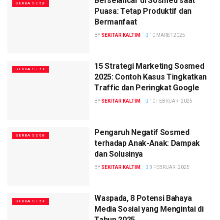
Berselancar di Sosmed saat
SERBA SERBI
Puasa: Tetap Produktif dan
Bermanfaat
BY
SEKITAR KALTIM
10 MARET 2025
15 Strategi Marketing Sosmed
SERBA SERBI
2025: Contoh Kasus Tingkatkan
Traffic dan Peringkat Google
BY
SEKITAR KALTIM
10 FEBRUARI 2025
Pengaruh Negatif Sosmed
SERBA SERBI
terhadap Anak-Anak: Dampak
dan Solusinya
BY
SEKITAR KALTIM
3 FEBRUARI 2025
Waspada, 8 Potensi Bahaya
SERBA SERBI
Media Sosial yang Mengintai di
Tahun 2025