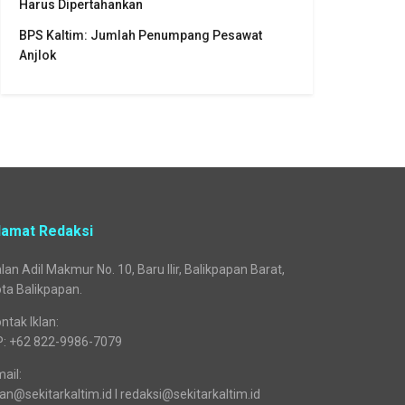
Harus Dipertahankan
BPS Kaltim: Jumlah Penumpang Pesawat
Anjlok
lamat Redaksi
lan Adil Makmur No. 10, Baru Ilir, Balikpapan Barat,
ta Balikpapan.
ntak Iklan:
P: +62 822-9986-7079
ail:
lan@sekitarkaltim.id I redaksi@sekitarkaltim.id