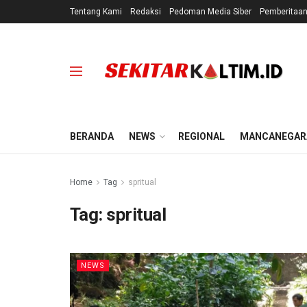
Tentang Kami
Redaksi
Pedoman Media Siber
Pemberitaa
BERANDA
NEWS
REGIONAL
MANCANEGAR
Home
Tag
spritual
Tag:
spritual
NEWS