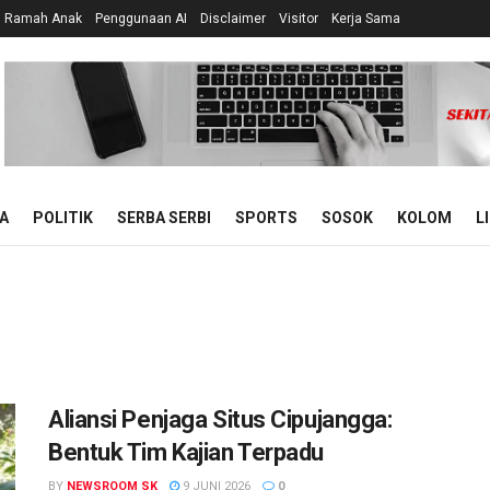
n Ramah Anak
Penggunaan AI
Disclaimer
Visitor
Kerja Sama
A
POLITIK
SERBA SERBI
SPORTS
SOSOK
KOLOM
L
Aliansi Penjaga Situs Cipujangga:
Bentuk Tim Kajian Terpadu
BY
NEWSROOM SK
9 JUNI 2026
0