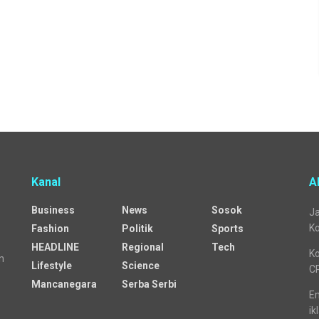
Kanal
A
Business
News
Sosok
Ja
Ko
Fashion
Politik
Sports
HEADLINE
Regional
Tech
Ko
n
Lifestyle
Science
C
Mancanegara
Serba Serbi
Em
ik