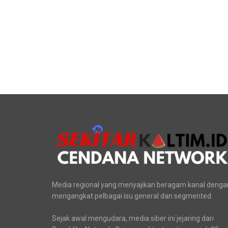
Media regional yang menyajikan beragam kanal denga
mengangkat pelbagai isu general dan segmented.
Sejak awal mengudara, media siber ini jejaring dari