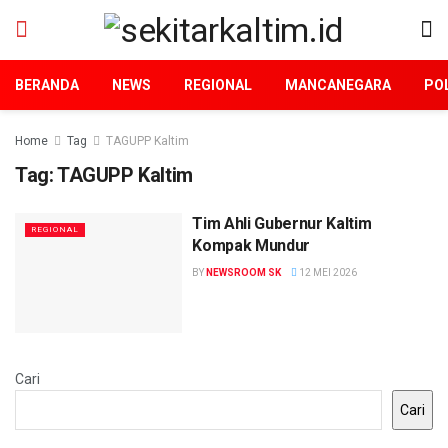
BERANDA
NEWS
REGIONAL
MANCANEGARA
POL
Home
Tag
TAGUPP Kaltim
Tag:
TAGUPP Kaltim
Tim Ahli Gubernur Kaltim
REGIONAL
Kompak Mundur
BY
NEWSROOM SK
12 MEI 2026
Cari
Cari