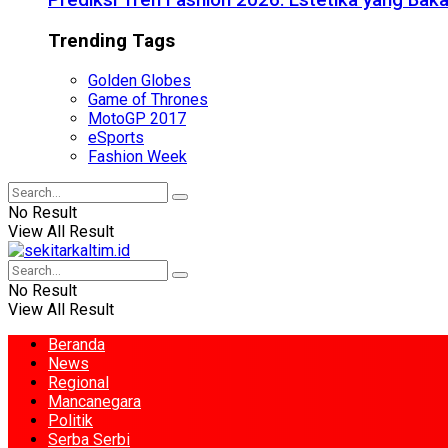
Prediksi Tren Fashion 2026: Estetika yang Bak
Trending Tags
Golden Globes
Game of Thrones
MotoGP 2017
eSports
Fashion Week
No Result
View All Result
No Result
View All Result
Beranda
News
Regional
Mancanegara
Politik
Serba Serbi