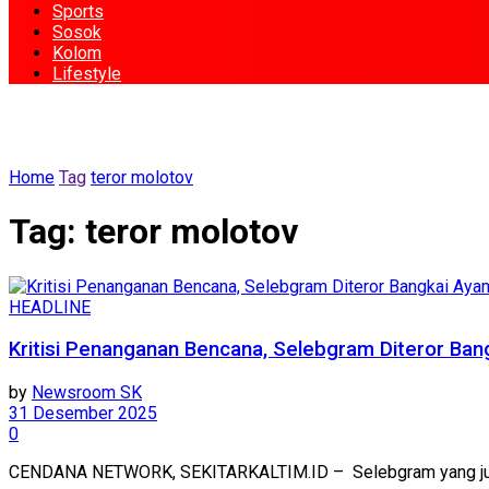
Sports
Sosok
Kolom
Lifestyle
Home
Tag
teror molotov
Tag:
teror molotov
HEADLINE
Kritisi Penanganan Bencana, Selebgram Diteror Ba
by
Newsroom SK
31 Desember 2025
0
CENDANA NETWORK, SEKITARKALTIM.ID – Selebgram yang juga in