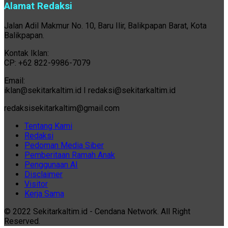
Alamat Redaksi
Jalan Adil Makmur No. 10, Baru Ilir, Balikpapan Barat, Kota
Balikpapan.
Kontak Iklan:
CP: +62 822-9986-7079
Email:
iklan@sekitarkaltim.id I redaksi@sekitarkaltim.id
redaksisekitarkaltim@gmail.com
Tentang Kami
Redaksi
Pedoman Media Siber
Pemberitaan Ramah Anak
Penggunaan AI
Disclaimer
Visitor
Kerja Sama
© 2022 Sekitarkaltim.id - Cendana Network. All Right
Reserved.