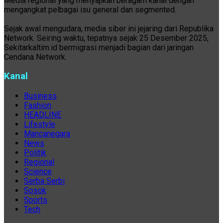
Media regional yang menyajikan beragam kanal dengan
mengangkat pelbagai isu general dan segmented.
Sejak awal mengudara, media siber ini jejaring dari Republika
Network. Seiring waktu, tepatnya sejak 25 Desember 2025,
Sekitarkaltim.id bermigrasi menjadi bagian dari jaringan
Cendana Network.
Kanal
Business
Fashion
HEADLINE
Lifestyle
Mancanegara
News
Politik
Regional
Science
Serba Serbi
Sosok
Sports
Tech