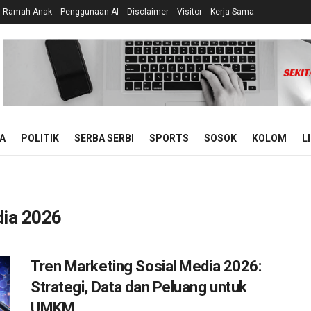
n Ramah Anak
Penggunaan AI
Disclaimer
Visitor
Kerja Sama
A
POLITIK
SERBA SERBI
SPORTS
SOSOK
KOLOM
L
dia 2026
Tren Marketing Sosial Media 2026:
Strategi, Data dan Peluang untuk
UMKM