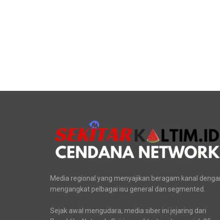
Media regional yang menyajikan beragam kanal denga
mengangkat pelbagai isu general dan segmented.
Sejak awal mengudara, media siber ini jejaring dari