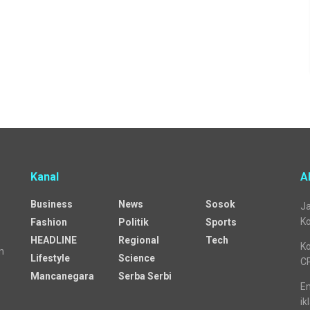
Kanal
A
Business
News
Sosok
Ja
Ko
Fashion
Politik
Sports
HEADLINE
Regional
Tech
Ko
n
Lifestyle
Science
C
Mancanegara
Serba Serbi
Em
ik