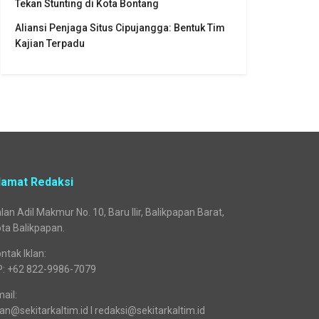
Tekan Stunting di Kota Bontang
Aliansi Penjaga Situs Cipujangga: Bentuk Tim
Kajian Terpadu
lamat Redaksi
lan Adil Makmur No. 10, Baru Ilir, Balikpapan Barat,
ta Balikpapan.
ntak Iklan:
P: +62 822-9986-7079
ail:
lan@sekitarkaltim.id I redaksi@sekitarkaltim.id