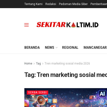
Tentang Kami
Redaksi
Pedoman Media Siber
Pemberitaa
BERANDA
NEWS
REGIONAL
MANCANEGAR
Home
Tag
Tren marketing sosial media 2026
Tag:
Tren marketing sosial me
SERBA SERBI