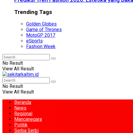
Prediksi Tren Fashion 2026: Estetika yang Bak
Trending Tags
Golden Globes
Game of Thrones
MotoGP 2017
eSports
Fashion Week
No Result
View All Result
No Result
View All Result
Beranda
News
Regional
Mancanegara
Politik
Serba Serbi