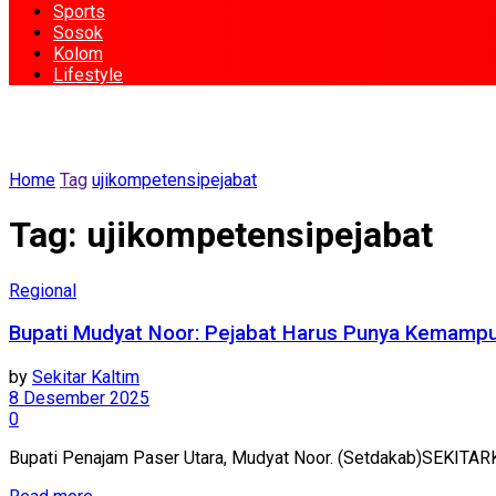
Sports
Sosok
Kolom
Lifestyle
Home
Tag
ujikompetensipejabat
Tag:
ujikompetensipejabat
Regional
Bupati Mudyat Noor: Pejabat Harus Punya Kemampua
by
Sekitar Kaltim
8 Desember 2025
0
Bupati Penajam Paser Utara, Mudyat Noor. (Setdakab)SEKITARK