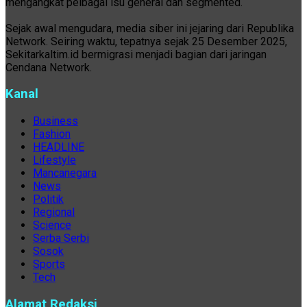
mengangkat pelbagai isu general dan segmented.
Sejak awal mengudara, media siber ini jejaring dari Republika
Network. Seiring waktu, tepatnya sejak 25 Desember 2025,
Sekitarkaltim.id bermigrasi menjadi bagian dari jaringan
Cendana Network.
Kanal
Business
Fashion
HEADLINE
Lifestyle
Mancanegara
News
Politik
Regional
Science
Serba Serbi
Sosok
Sports
Tech
Alamat Redaksi