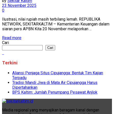
by
Sekitar Kaltim
23 November 2025
0
Ilustrasi, nilai rupiah masih terbilang lemah. REPUBLIKA
NETWORK, SEKITARKALTIM – Kementerian Keuangan dalam
siaran pers APBN Kita 20 November melaporkan ...
Read more
Cari
Cari
Terkini
Aliansi Penjaga Situs Cipujangga: Bentuk Tim Kajian
Terpadu
Tradisi Mandi Jiwa di Mata Air Cipujangga Harus
Dipertahankan
BPS Kaltim: Jumlah Penumpang Pesawat Anjlok
Media regional yang menyajikan beragam kanal dengan