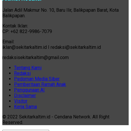
Jalan Adil Makmur No. 10, Baru Ilir, Balikpapan Barat, Kota
Balikpapan.
Kontak Iklan:
CP: +62 822-9986-7079
Email:
iklan@sekitarkaltim.id I redaksi@sekitarkaltim.id
redaksisekitarkaltim@gmail.com
Tentang Kami
Redaksi
Pedoman Media Siber
Pemberitaan Ramah Anak
Penggunaan AI
Disclaimer
Visitor
Kerja Sama
© 2022 Sekitarkaltim.id - Cendana Network. All Right
Reserved.