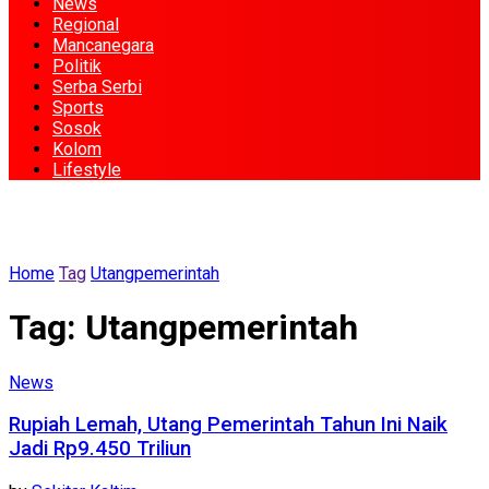
News
Regional
Mancanegara
Politik
Serba Serbi
Sports
Sosok
Kolom
Lifestyle
Home
Tag
Utangpemerintah
Tag:
Utangpemerintah
News
Rupiah Lemah, Utang Pemerintah Tahun Ini Naik
Jadi Rp9.450 Triliun