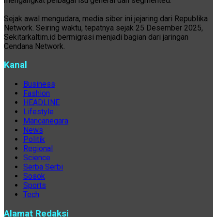
mengangkat pelbagai isu general dan segmented.
Sejak awal mengudara, media siber ini jejaring dari Republika
Network. Seiring waktu, tepatnya sejak 25 Desember 2025,
Sekitarkaltim.id bermigrasi menjadi bagian dari jaringan
Cendana Network.
Kanal
Business
Fashion
HEADLINE
Lifestyle
Mancanegara
News
Politik
Regional
Science
Serba Serbi
Sosok
Sports
Tech
Alamat Redaksi