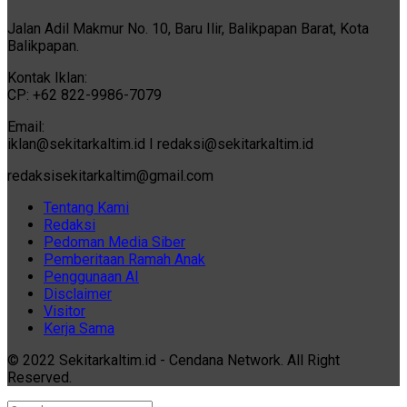
Jalan Adil Makmur No. 10, Baru Ilir, Balikpapan Barat, Kota
Balikpapan.
Kontak Iklan:
CP: +62 822-9986-7079
Email:
iklan@sekitarkaltim.id I redaksi@sekitarkaltim.id
redaksisekitarkaltim@gmail.com
Tentang Kami
Redaksi
Pedoman Media Siber
Pemberitaan Ramah Anak
Penggunaan AI
Disclaimer
Visitor
Kerja Sama
© 2022 Sekitarkaltim.id - Cendana Network. All Right
Reserved.