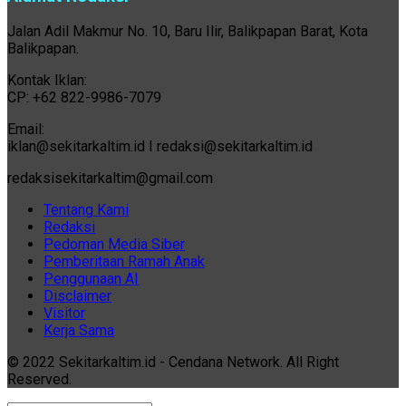
Jalan Adil Makmur No. 10, Baru Ilir, Balikpapan Barat, Kota
Balikpapan.
Kontak Iklan:
CP: +62 822-9986-7079
Email:
iklan@sekitarkaltim.id I redaksi@sekitarkaltim.id
redaksisekitarkaltim@gmail.com
Tentang Kami
Redaksi
Pedoman Media Siber
Pemberitaan Ramah Anak
Penggunaan AI
Disclaimer
Visitor
Kerja Sama
© 2022 Sekitarkaltim.id - Cendana Network. All Right
Reserved.