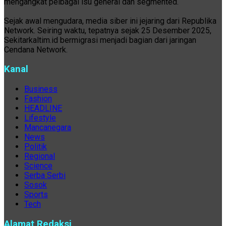
mengangkat pelbagai isu general dan segmented.
Sejak awal mengudara, media siber ini jejaring dari Republika
Network. Seiring waktu, tepatnya sejak 25 Desember 2025,
Sekitarkaltim.id bermigrasi menjadi bagian dari jaringan
Cendana Network.
Kanal
Business
Fashion
HEADLINE
Lifestyle
Mancanegara
News
Politik
Regional
Science
Serba Serbi
Sosok
Sports
Tech
Alamat Redaksi