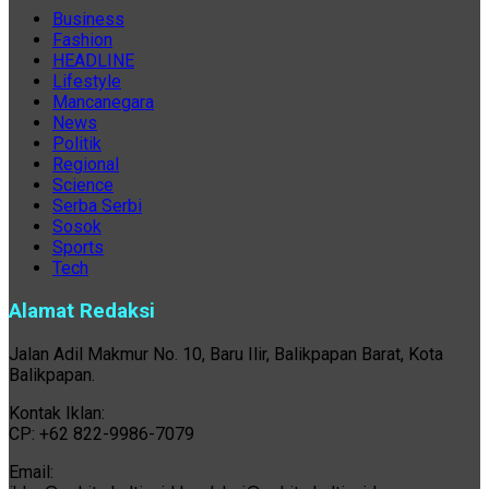
Business
Fashion
HEADLINE
Lifestyle
Mancanegara
News
Politik
Regional
Science
Serba Serbi
Sosok
Sports
Tech
Alamat Redaksi
Jalan Adil Makmur No. 10, Baru Ilir, Balikpapan Barat, Kota
Balikpapan.
Kontak Iklan:
CP: +62 822-9986-7079
Email: