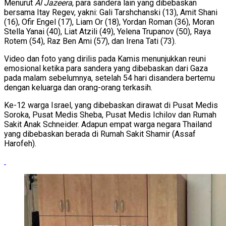
Menurut
Al Jazeera
, para sandera lain yang dibebaskan
bersama Itay Regev, yakni: Gali Tarshchanski (13), Amit Shani
(16), Ofir Engel (17), Liam Or (18), Yordan Roman (36), Moran
Stella Yanai (40), Liat Atzili (49), Yelena Trupanov (50), Raya
Rotem (54), Raz Ben Ami (57), dan Irena Tati (73).
Video dan foto yang dirilis pada Kamis menunjukkan reuni
emosional ketika para sandera yang dibebaskan dari Gaza
pada malam sebelumnya, setelah 54 hari disandera bertemu
dengan keluarga dan orang-orang terkasih.
Ke-12 warga Israel, yang dibebaskan dirawat di Pusat Medis
Soroka, Pusat Medis Sheba, Pusat Medis Ichilov dan Rumah
Sakit Anak Schneider. Adapun empat warga negara Thailand
yang dibebaskan berada di Rumah Sakit Shamir (Assaf
Harofeh).