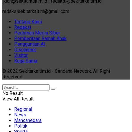
iklan@sekitarkaltim.id I redaksi@sekitarkaltim.id
redaksisekitarkaltim@gmail.com
Tentang Kami
Redaksi
Pedoman Media Siber
Pemberitaan Ramah Anak
Penggunaan AI
Disclaimer
Visitor
Kerja Sama
© 2022 Sekitarkaltim.id - Cendana Network. All Right
Reserved.
No Result
View All Result
Regional
News
Mancanegara
Politik
Sports