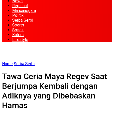
News
Regional
Mancanegara
Politik
Serba Serbi
Sports
Sosok
Kolom
Lifestyle
Home
Serba Serbi
Tawa Ceria Maya Regev Saat
Berjumpa Kembali dengan
Adiknya yang Dibebaskan
Hamas