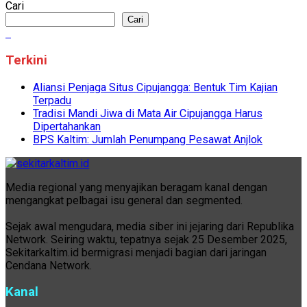
Cari
Cari
Terkini
Aliansi Penjaga Situs Cipujangga: Bentuk Tim Kajian
Terpadu
Tradisi Mandi Jiwa di Mata Air Cipujangga Harus
Dipertahankan
BPS Kaltim: Jumlah Penumpang Pesawat Anjlok
Media regional yang menyajikan beragam kanal dengan
mengangkat pelbagai isu general dan segmented.
Sejak awal mengudara, media siber ini jejaring dari Republika
Network. Seiring waktu, tepatnya sejak 25 Desember 2025,
Sekitarkaltim.id bermigrasi menjadi bagian dari jaringan
Cendana Network.
Kanal