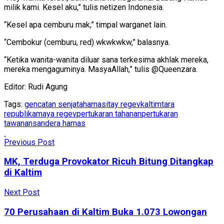
milik kami. Kesel aku,” tulis netizen Indonesia.
“Kesel apa cemburu mak,” timpal warganet lain.
“Cembokur (cemburu, red) wkwkwkw,” balasnya.
“Ketika wanita-wanita diluar sana terkesima akhlak mereka,
mereka mengaguminya. MasyaAllah,” tulis @Queenzara.
Editor: Rudi Agung
Tags:
gencatan senjata
hamas
itay regev
kaltimtara
republika
maya regev
pertukaran tahanan
pertukaran
tawanan
sandera hamas
Previous Post
MK, Terduga Provokator Ricuh Bitung Ditangkap
di Kaltim
Next Post
70 Perusahaan di Kaltim Buka 1.073 Lowongan