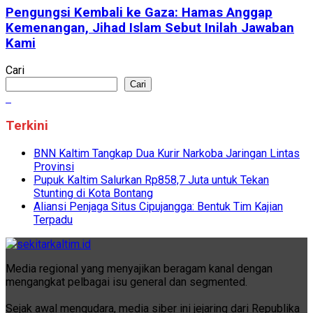
Pengungsi Kembali ke Gaza: Hamas Anggap
Kemenangan, Jihad Islam Sebut Inilah Jawaban
Kami
Cari
Cari
Terkini
BNN Kaltim Tangkap Dua Kurir Narkoba Jaringan Lintas
Provinsi
Pupuk Kaltim Salurkan Rp858,7 Juta untuk Tekan
Stunting di Kota Bontang
Aliansi Penjaga Situs Cipujangga: Bentuk Tim Kajian
Terpadu
Media regional yang menyajikan beragam kanal dengan
mengangkat pelbagai isu general dan segmented.
Sejak awal mengudara, media siber ini jejaring dari Republika