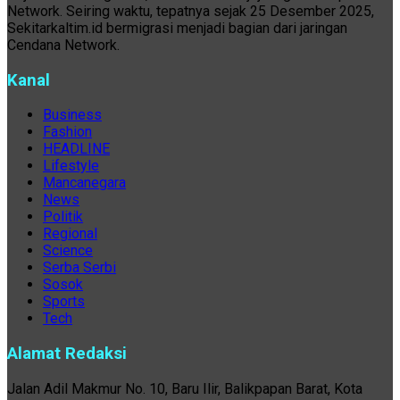
Network. Seiring waktu, tepatnya sejak 25 Desember 2025,
Sekitarkaltim.id bermigrasi menjadi bagian dari jaringan
Cendana Network.
Kanal
Business
Fashion
HEADLINE
Lifestyle
Mancanegara
News
Politik
Regional
Science
Serba Serbi
Sosok
Sports
Tech
Alamat Redaksi
Jalan Adil Makmur No. 10, Baru Ilir, Balikpapan Barat, Kota