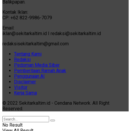
Balikpapan.
Kontak Iklan:
CP: +62 822-9986-7079
Email:
iklan@sekitarkaltim.id I redaksi@sekitarkaltim.id
redaksisekitarkaltim@gmail.com
Tentang Kami
Redaksi
Pedoman Media Siber
Pemberitaan Ramah Anak
Penggunaan AI
Disclaimer
Visitor
Kerja Sama
© 2022 Sekitarkaltim.id - Cendana Network. All Right
Reserved.
No Result
View All Result