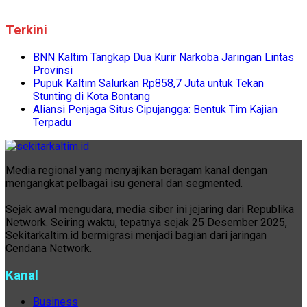
Terkini
BNN Kaltim Tangkap Dua Kurir Narkoba Jaringan Lintas
Provinsi
Pupuk Kaltim Salurkan Rp858,7 Juta untuk Tekan
Stunting di Kota Bontang
Aliansi Penjaga Situs Cipujangga: Bentuk Tim Kajian
Terpadu
Media regional yang menyajikan beragam kanal dengan
mengangkat pelbagai isu general dan segmented.
Sejak awal mengudara, media siber ini jejaring dari Republika
Network. Seiring waktu, tepatnya sejak 25 Desember 2025,
Sekitarkaltim.id bermigrasi menjadi bagian dari jaringan
Cendana Network.
Kanal
Business