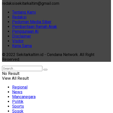
redaksisekitarkaltim@gmail.com
Tentang Kami
Redaksi
Pedoman Media Siber
Pemberitaan Ramah Anak
Penggunaan AI
Disclaimer
Visitor
Kerja Sama
© 2022 Sekitarkaltim.id - Cendana Network. All Right
Reserved.
No Result
View All Result
Regional
News
Mancanegara
Politik
Sports
Sosok