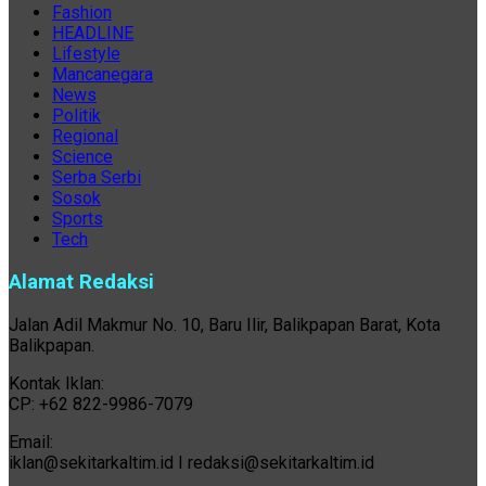
Fashion
HEADLINE
Lifestyle
Mancanegara
News
Politik
Regional
Science
Serba Serbi
Sosok
Sports
Tech
Alamat Redaksi
Jalan Adil Makmur No. 10, Baru Ilir, Balikpapan Barat, Kota
Balikpapan.
Kontak Iklan:
CP: +62 822-9986-7079
Email:
iklan@sekitarkaltim.id I redaksi@sekitarkaltim.id