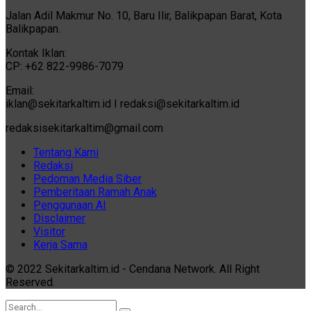
Jalan Adil Makmur No. 10, Baru Ilir, Balikpapan Barat, Kota
Balikpapan.
Kontak Iklan:
CP: +62 822-9986-7079
Email:
iklan@sekitarkaltim.id I redaksi@sekitarkaltim.id
redaksisekitarkaltim@gmail.com
Tentang Kami
Redaksi
Pedoman Media Siber
Pemberitaan Ramah Anak
Penggunaan AI
Disclaimer
Visitor
Kerja Sama
© 2022 Sekitarkaltim.id - Cendana Network. All Right
Reserved.