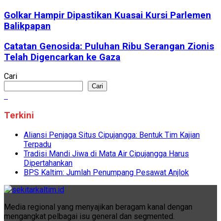
Golkar Hampir Dipastikan Kuasai Kursi Parlemen
Balikpapan
Catatan Genosida: Puluhan Ribu Serangan Zionis
Telah Digencarkan ke Gaza
Cari
Cari
Terkini
Aliansi Penjaga Situs Cipujangga: Bentuk Tim Kajian
Terpadu
Tradisi Mandi Jiwa di Mata Air Cipujangga Harus
Dipertahankan
BPS Kaltim: Jumlah Penumpang Pesawat Anjlok
Media regional yang menyajikan beragam kanal dengan
mengangkat pelbagai isu general dan segmented.