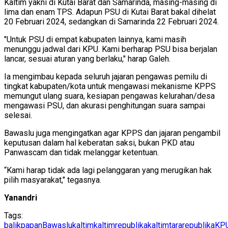
Kaltim yakni di Kutai Barat dan Samarinda, masing-masing di
lima dan enam TPS. Adapun PSU di Kutai Barat bakal dihelat
20 Februari 2024, sedangkan di Samarinda 22 Februari 2024.
"Untuk PSU di empat kabupaten lainnya, kami masih
menunggu jadwal dari KPU. Kami berharap PSU bisa berjalan
lancar, sesuai aturan yang berlaku," harap Galeh.
Ia mengimbau kepada seluruh jajaran pengawas pemilu di
tingkat kabupaten/kota untuk mengawasi mekanisme KPPS
memungut ulang suara, kesiapan pengawas kelurahan/desa
mengawasi PSU, dan akurasi penghitungan suara sampai
selesai.
Bawaslu juga mengingatkan agar KPPS dan jajaran pengambil
keputusan dalam hal keberatan saksi, bukan PKD atau
Panwascam dan tidak melanggar ketentuan.
“Kami harap tidak ada lagi pelanggaran yang merugikan hak
pilih masyarakat," tegasnya.
Yanandri
Tags:
balikpapan
Bawaslu
kaltim
kaltimrepublika
kaltimtararepublika
KP