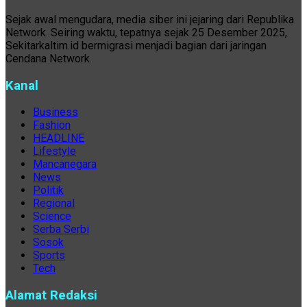
Sejak awal mengudara, media siber ini jejaring dari Republika
Network. Seiring waktu, tepatnya sejak 25 Desember 2025,
Sekitarkaltim.id bermigrasi menjadi bagian dari jaringan
Cendana Network.
Kanal
Business
Fashion
HEADLINE
Lifestyle
Mancanegara
News
Politik
Regional
Science
Serba Serbi
Sosok
Sports
Tech
Alamat Redaksi