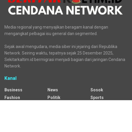
Media regional yang menyajikan beragam kanal dengan
mengangkat pelbagai isu general dan segmented.
Sejak awal mengudara, media siber ini jejaring dari Republika
Network. Seiring waktu, tepatnya sejak 25 Desember 2025,
Sekitarkaltim.id bermigrasi menjadi bagian dari jaringan Cendana
Network.
Kanal
Business
News
Sosok
Fashion
Politik
Sports
HEADLINE
Regional
Tech
Lifestyle
Science
Mancanegara
Serba Serbi