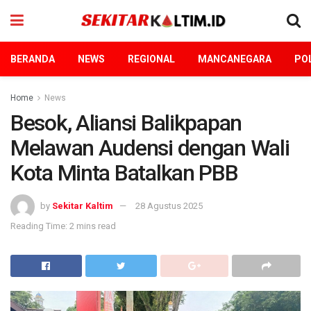
BERANDA
NEWS
REGIONAL
MANCANEGARA
POL
Home
News
Besok, Aliansi Balikpapan
Melawan Audensi dengan Wali
Kota Minta Batalkan PBB
by
Sekitar Kaltim
28 Agustus 2025
Reading Time: 2 mins read