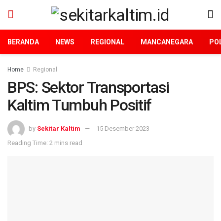
BERANDA
NEWS
REGIONAL
MANCANEGARA
POL
Home
Regional
BPS: Sektor Transportasi
Kaltim Tumbuh Positif
by
Sekitar Kaltim
15 Desember 2023
Reading Time: 2 mins read