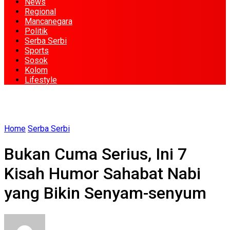
News
Regional
Mancanegara
Politik
Serba Serbi
Sports
Sosok
Kolom
Lifestyle
Home
Serba Serbi
Bukan Cuma Serius, Ini 7
Kisah Humor Sahabat Nabi
yang Bikin Senyam-senyum