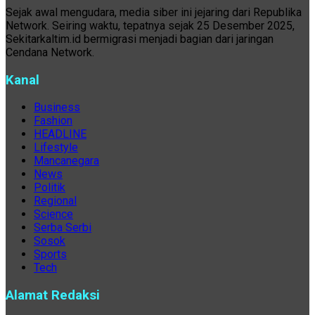
Sejak awal mengudara, media siber ini jejaring dari Republika
Network. Seiring waktu, tepatnya sejak 25 Desember 2025,
Sekitarkaltim.id bermigrasi menjadi bagian dari jaringan
Cendana Network.
Kanal
Business
Fashion
HEADLINE
Lifestyle
Mancanegara
News
Politik
Regional
Science
Serba Serbi
Sosok
Sports
Tech
Alamat Redaksi