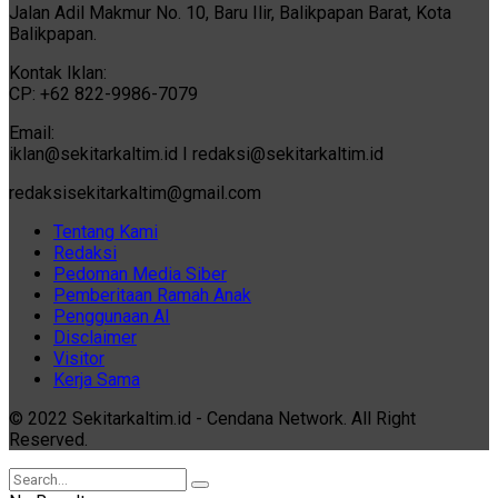
Jalan Adil Makmur No. 10, Baru Ilir, Balikpapan Barat, Kota
Balikpapan.
Kontak Iklan:
CP: +62 822-9986-7079
Email:
iklan@sekitarkaltim.id I redaksi@sekitarkaltim.id
redaksisekitarkaltim@gmail.com
Tentang Kami
Redaksi
Pedoman Media Siber
Pemberitaan Ramah Anak
Penggunaan AI
Disclaimer
Visitor
Kerja Sama
© 2022 Sekitarkaltim.id - Cendana Network. All Right
Reserved.