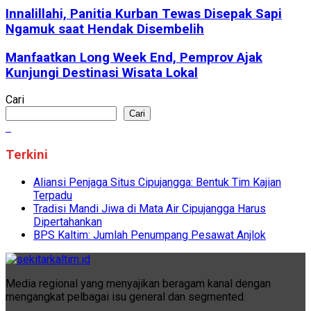
Innalillahi, Panitia Kurban Tewas Disepak Sapi
Ngamuk saat Hendak Disembelih
Manfaatkan Long Week End, Pemprov Ajak
Kunjungi Destinasi Wisata Lokal
Cari
Cari
Terkini
Aliansi Penjaga Situs Cipujangga: Bentuk Tim Kajian
Terpadu
Tradisi Mandi Jiwa di Mata Air Cipujangga Harus
Dipertahankan
BPS Kaltim: Jumlah Penumpang Pesawat Anjlok
Media regional yang menyajikan beragam kanal dengan
mengangkat pelbagai isu general dan segmented.