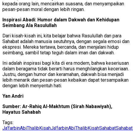
kepada orang lain, mencairkan suasana, dan menyampaikan
pesan-pesan moral dengan lebih ringan.
Inspirasi Abadi: Humor dalam Dakwah dan Kehidupan
Seimbang Ala Rasulullah
Dari kisah-kisah ini, kita belajar bahwa Rasulullah dan para
Sahabat adalah manusia seutuhnya, dengan segala emosi dan
ekspresi. Mereka tertawa, bercanda, dan menjalani hidup
seimbang, sambil tetap teguh dalam iman dan dakwah.
Ini adalah inspirasi bagi kita di era modern, bahwa keseriusan
dalam beragama tidak berarti harus menghilangkan keceriaan.
Justru, dengan humor dan keramahan, dakwah bisa menjadi
lebih menarik dan pesan-pesan kebaikan dapat tersampaikan
dengan lebih menyentuh hati.
Yan Andri
Sumber: Ar-Rahiq Al-Makhtum (Sirah Nabawiyah),
Hayatus Sahabah
Tags:
Ja’farbinAbiThalib
KisahJa’farbinAbiThalib
KisahSahabat
Sahabat