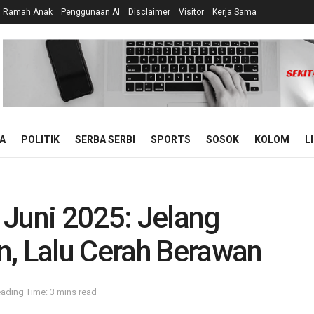
n Ramah Anak
Penggunaan AI
Disclaimer
Visitor
Kerja Sama
A
POLITIK
SERBA SERBI
SPORTS
SOSOK
KOLOM
L
 Juni 2025: Jelang
n, Lalu Cerah Berawan
ading Time: 3 mins read