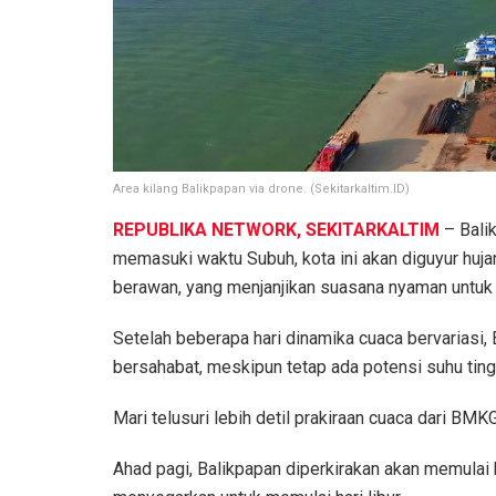
Area kilang Balikpapan via drone. (Sekitarkaltim.ID)
REPUBLIKA NETWORK, SEKITARKALTIM
– Balik
memasuki waktu Subuh, kota ini akan diguyur huja
berawan, yang menjanjikan suasana nyaman untuk 
Setelah beberapa hari dinamika cuaca bervariasi,
bersahabat, meskipun tetap ada potensi suhu ting
Mari telusuri lebih detil prakiraan cuaca dari BM
Ahad pagi, Balikpapan diperkirakan akan memulai 