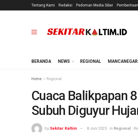
Tentang Kami
Redaksi
Pedoman Media Siber
Pemberitaa
BERANDA
NEWS
REGIONAL
MANCANEGAR
Home
Regional
Cuaca Balikpapan 8
Subuh Diguyur Huja
by
Sekitar Kaltim
8 Juni 2025
in
Regional
Re