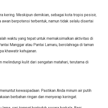
 kering. Meskipun demikian, sebagai kota tropis pesisir,
a awan berpotensi terbentuk, namun tidak selalu disertai
alah waktu yang tepat untuk memaksimalkan aktivitas di
Pantai Manggar atau Pantai Lamaru, berolahraga di taman
npa khawatir kehujanan.
n melindungi kulit dari sengatan matahari, terutama di
menuntut kewaspadaan. Pastikan Anda minum air putih
kaian berbahan ringan dan menyerap keringat.
u lama, cari tempat berteduh secara berkala. Bagi