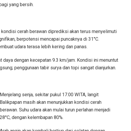
pagi yang bersih.
, kondisi cerah berawan diprediksi akan terus menyelimuti
gnifikan, berpotensi mencapai puncaknya di 31°C.
buat udara terasa lebih kering dan panas.
rat daya dengan kecepatan 9.3 km/jam. Kondisi ini menuntut
sung; penggunaan tabir surya dan topi sangat dianjurkan.
Menjelang senja, sekitar pukul 17.00 WITA, langit
Balikpapan masih akan menunjukkan kondisi cerah
berawan. Suhu udara akan mulai turun perlahan menjadi
28°C, dengan kelembapan 80%.
Arah angin akan kembali bertiup dari selatan dengan