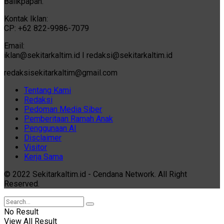
Balikpapan.
Kontak Iklan:
CP: +62 822-9986-7079
Email:
iklan@sekitarkaltim.id I redaksi@sekitarkaltim.id
redaksisekitarkaltim@gmail.com
Tentang Kami
Redaksi
Pedoman Media Siber
Pemberitaan Ramah Anak
Penggunaan AI
Disclaimer
Visitor
Kerja Sama
© 2022 Sekitarkaltim.id - Cendana Network. All Right
Reserved.
No Result
View All Result