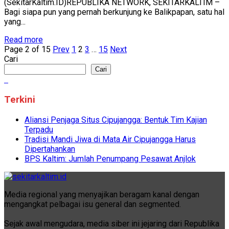
(SekitarKaltim.ID)REPUBLIKA NETWORK, SEKITARKALTIM –
Bagi siapa pun yang pernah berkunjung ke Balikpapan, satu hal
yang...
Read more
Page 2 of 15
Prev
1
2
3
…
15
Next
Cari
Cari
Terkini
Aliansi Penjaga Situs Cipujangga: Bentuk Tim Kajian
Terpadu
Tradisi Mandi Jiwa di Mata Air Cipujangga Harus
Dipertahankan
BPS Kaltim: Jumlah Penumpang Pesawat Anjlok
Media regional yang menyajikan beragam kanal dengan
mengangkat pelbagai isu general dan segmented.
Sejak awal mengudara, media siber ini jejaring dari Republika