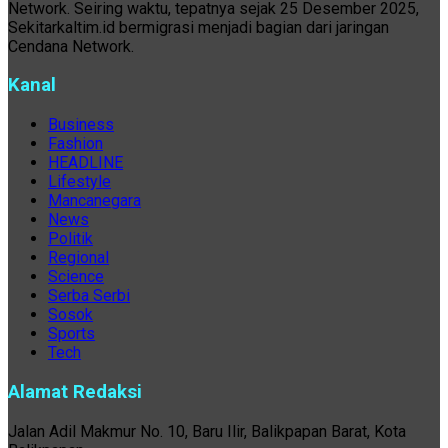
Network. Seiring waktu, tepatnya sejak 25 Desember 2025,
Sekitarkaltim.id bermigrasi menjadi bagian dari jaringan
Cendana Network.
Kanal
Business
Fashion
HEADLINE
Lifestyle
Mancanegara
News
Politik
Regional
Science
Serba Serbi
Sosok
Sports
Tech
Alamat Redaksi
Jalan Adil Makmur No. 10, Baru Ilir, Balikpapan Barat, Kota