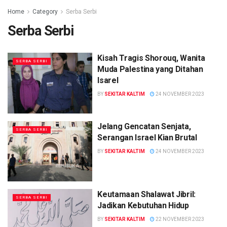
Home
Category
Serba Serbi
Serba Serbi
Kisah Tragis Shorouq, Wanita
SERBA SERBI
Muda Palestina yang Ditahan
Isarel
BY
SEKITAR KALTIM
24 NOVEMBER 2023
Jelang Gencatan Senjata,
SERBA SERBI
Serangan Israel Kian Brutal
BY
SEKITAR KALTIM
24 NOVEMBER 2023
Keutamaan Shalawat Jibril:
SERBA SERBI
Jadikan Kebutuhan Hidup
BY
SEKITAR KALTIM
22 NOVEMBER 2023