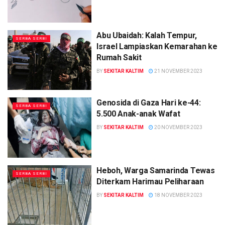
Abu Ubaidah: Kalah Tempur,
SERBA SERBI
Israel Lampiaskan Kemarahan ke
Rumah Sakit
BY
SEKITAR KALTIM
21 NOVEMBER 2023
Genosida di Gaza Hari ke-44:
SERBA SERBI
5.500 Anak-anak Wafat
BY
SEKITAR KALTIM
20 NOVEMBER 2023
Heboh, Warga Samarinda Tewas
SERBA SERBI
Diterkam Harimau Peliharaan
BY
SEKITAR KALTIM
18 NOVEMBER 2023