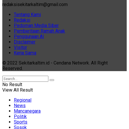
redaksisekitarkaltim@gmail.com
Tentang Kami
Redaksi
Pedoman Media Siber
Pemberitaan Ramah Anak
Penggunaan AI
Disclaimer
Visitor
Kerja Sama
© 2022 Sekitarkaltim.id - Cendana Network. All Right
Reserved.
No Result
View All Result
Regional
News
Mancanegara
Politik
Sports
Sosok