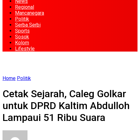
News
Regional
Mancanegara
Politik
Serba Serbi
Sports
Sosok
Kolom
Lifestyle
Home
Politik
Cetak Sejarah, Caleg Golkar
untuk DPRD Kaltim Abdulloh
Lampaui 51 Ribu Suara