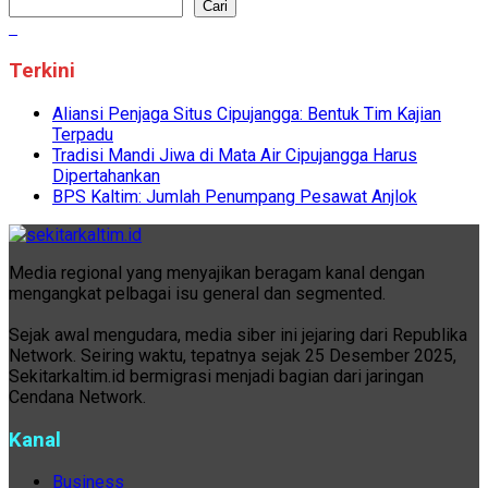
Cari
Terkini
Aliansi Penjaga Situs Cipujangga: Bentuk Tim Kajian
Terpadu
Tradisi Mandi Jiwa di Mata Air Cipujangga Harus
Dipertahankan
BPS Kaltim: Jumlah Penumpang Pesawat Anjlok
Media regional yang menyajikan beragam kanal dengan
mengangkat pelbagai isu general dan segmented.
Sejak awal mengudara, media siber ini jejaring dari Republika
Network. Seiring waktu, tepatnya sejak 25 Desember 2025,
Sekitarkaltim.id bermigrasi menjadi bagian dari jaringan
Cendana Network.
Kanal
Business