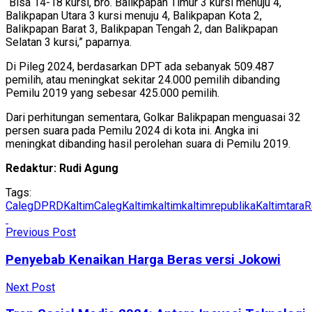
“Bisa 14-18 kursi, bro. Balikpapan Timur 3 kursi menuju 4,
Balikpapan Utara 3 kursi menuju 4, Balikpapan Kota 2,
Balikpapan Barat 3, Balikpapan Tengah 2, dan Balikpapan
Selatan 3 kursi,” paparnya.
Di Pileg 2024, berdasarkan DPT ada sebanyak 509.487
pemilih, atau meningkat sekitar 24.000 pemilih dibanding
Pemilu 2019 yang sebesar 425.000 pemilih.
Dari perhitungan sementara, Golkar Balikpapan menguasai 32
persen suara pada Pemilu 2024 di kota ini. Angka ini
meningkat dibanding hasil perolehan suara di Pemilu 2019.
Redaktur: Rudi Agung
Tags:
CalegDPRDKaltim
CalegKaltim
kaltim
kaltimrepublika
KaltimtaraR
Previous Post
Penyebab Kenaikan Harga Beras versi Jokowi
Next Post