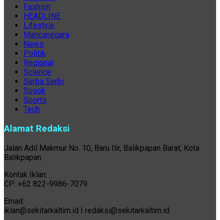
Fashion
HEADLINE
Lifestyle
Mancanegara
News
Politik
Regional
Science
Serba Serbi
Sosok
Sports
Tech
Alamat Redaksi
Jalan Adil Makmur No. 10, Baru Ilir, Balikpapan Barat, Kota
Balikpapan.
Kontak Iklan:
CP: +62 822-9986-7079
Email:
iklan@sekitarkaltim.id I redaksi@sekitarkaltim.id