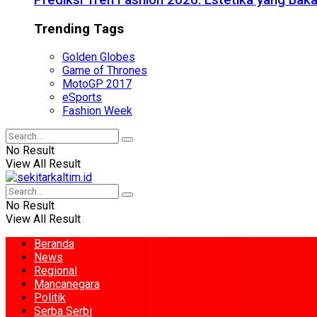
Prediksi Tren Fashion 2026: Estetika yang Bak
Trending Tags
Golden Globes
Game of Thrones
MotoGP 2017
eSports
Fashion Week
No Result
View All Result
No Result
View All Result
Beranda
News
Regional
Mancanegara
Politik
Serba Serbi