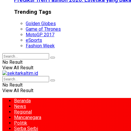
Prediksi Tren Fashion 2026: Estetika yang Bak
Trending Tags
Golden Globes
Game of Thrones
MotoGP 2017
eSports
Fashion Week
No Result
View All Result
No Result
View All Result
Beranda
News
Regional
Mancanegara
Politik
Serba Serbi