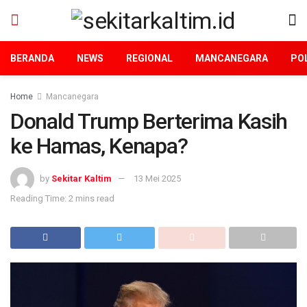
BERANDA
NEWS
REGIONAL
MANCANEGARA
POL
Home
Mancanegara
Donald Trump Berterima Kasih
ke Hamas, Kenapa?
by
Sekitar Kaltim
13 Mei 2025
Reading Time: 2 mins read