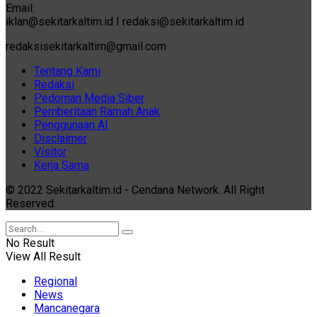
Email:
iklan@sekitarkaltim.id I redaksi@sekitarkaltim.id
redaksisekitarkaltim@gmail.com
Tentang Kami
Redaksi
Pedoman Media Siber
Pemberitaan Ramah Anak
Penggunaan AI
Disclaimer
Visitor
Kerja Sama
© 2022 Sekitarkaltim.id - Cendana Network. All Right
Reserved.
No Result
View All Result
Regional
News
Mancanegara