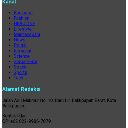
Kanal
Business
Fashion
HEADLINE
Lifestyle
Mancanegara
News
Politik
Regional
Science
Serba Serbi
Sosok
Sports
Tech
Alamat Redaksi
Jalan Adil Makmur No. 10, Baru Ilir, Balikpapan Barat, Kota
Balikpapan.
Kontak Iklan:
CP: +62 822-9986-7079