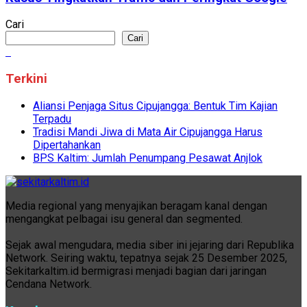
Cari
Cari
Terkini
Aliansi Penjaga Situs Cipujangga: Bentuk Tim Kajian
Terpadu
Tradisi Mandi Jiwa di Mata Air Cipujangga Harus
Dipertahankan
BPS Kaltim: Jumlah Penumpang Pesawat Anjlok
Media regional yang menyajikan beragam kanal dengan
mengangkat pelbagai isu general dan segmented.
Sejak awal mengudara, media siber ini jejaring dari Republika
Network. Seiring waktu, tepatnya sejak 25 Desember 2025,
Sekitarkaltim.id bermigrasi menjadi bagian dari jaringan
Cendana Network.