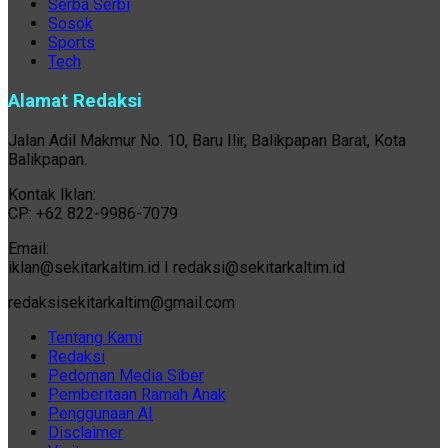
Serba Serbi
Sosok
Sports
Tech
Alamat Redaksi
Jalan Adil Makmur No. 10, Baru Ilir, Balikpapan Barat, Kota
Balikpapan.
Kontak Iklan:
CP: +62 822-9986-7079
Email:
iklan@sekitarkaltim.id I redaksi@sekitarkaltim.id
redaksisekitarkaltim@gmail.com
Tentang Kami
Redaksi
Pedoman Media Siber
Pemberitaan Ramah Anak
Penggunaan AI
Disclaimer