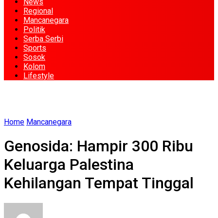
News
Regional
Mancanegara
Politik
Serba Serbi
Sports
Sosok
Kolom
Lifestyle
Home
Mancanegara
Genosida: Hampir 300 Ribu
Keluarga Palestina
Kehilangan Tempat Tinggal