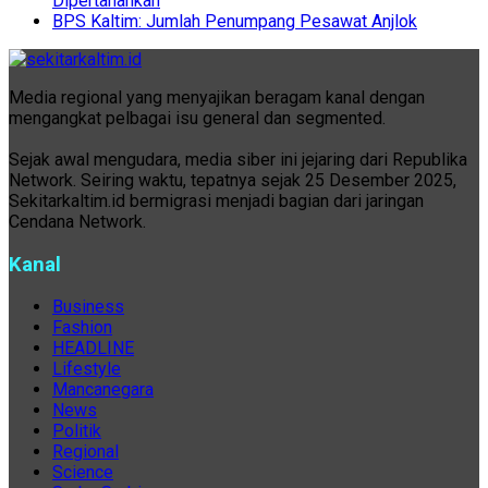
Dipertahankan
BPS Kaltim: Jumlah Penumpang Pesawat Anjlok
Media regional yang menyajikan beragam kanal dengan
mengangkat pelbagai isu general dan segmented.
Sejak awal mengudara, media siber ini jejaring dari Republika
Network. Seiring waktu, tepatnya sejak 25 Desember 2025,
Sekitarkaltim.id bermigrasi menjadi bagian dari jaringan
Cendana Network.
Kanal
Business
Fashion
HEADLINE
Lifestyle
Mancanegara
News
Politik
Regional
Science