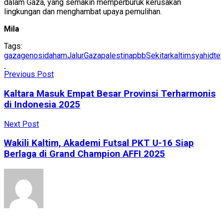
dalam Gaza, yang semakin memperburuk kerusakan
lingkungan dan menghambat upaya pemulihan.
Mila
Tags:
gaza
genosida
ham
JalurGaza
palestina
pbb
Sekitarkaltim
syahid
t
Previous Post
Kaltara Masuk Empat Besar Provinsi Terharmonis
di Indonesia 2025
Next Post
Wakili Kaltim, Akademi Futsal PKT U-16 Siap
Berlaga di Grand Champion AFFI 2025