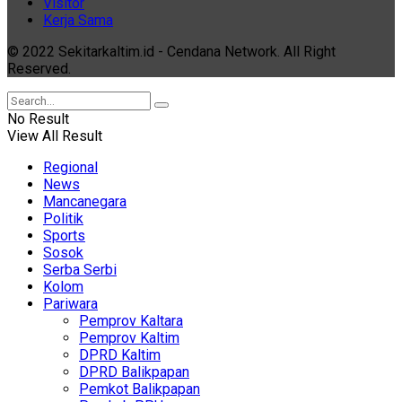
Visitor
Kerja Sama
© 2022 Sekitarkaltim.id - Cendana Network. All Right
Reserved.
No Result
View All Result
Regional
News
Mancanegara
Politik
Sports
Sosok
Serba Serbi
Kolom
Pariwara
Pemprov Kaltara
Pemprov Kaltim
DPRD Kaltim
DPRD Balikpapan
Pemkot Balikpapan