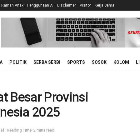
n Ramah Anak
Penggunaan AI
Disclaimer
Visitor
Kerja Sama
A
POLITIK
SERBA SERBI
SPORTS
SOSOK
KOLOM
L
t Besar Provinsi
onesia 2025
al
Reading Time: 2 mins read