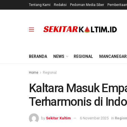
Tentang Kami
Redaksi
Pedoman Media Siber
Pemberitaa
BERANDA
NEWS
REGIONAL
MANCANEGAR
Home
Regional
Kaltara Masuk Empa
Terharmonis di Ind
by
Sekitar Kaltim
6 November 2025
in
Region