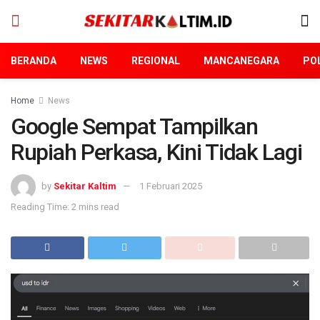
BERANDA
NEWS
REGIONAL
MANCANEGARA
POL
Home
News
Google Sempat Tampilkan
Rupiah Perkasa, Kini Tidak Lagi
by
Sekitar Kaltim
1 Februari 2025
Reading Time: 2 mins read