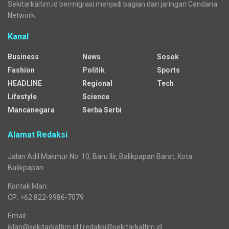
Sekitarkaltim.id bermigrasi menjadi bagian dari jaringan Cendana
Network.
Kanal
Business
News
Sosok
Fashion
Politik
Sports
HEADLINE
Regional
Tech
Lifestyle
Science
Mancanegara
Serba Serbi
Alamat Redaksi
Jalan Adil Makmur No. 10, Baru Ilir, Balikpapan Barat, Kota
Balikpapan.
Kontak Iklan:
CP: +62 822-9986-7079
Email:
iklan@sekitarkaltim.id I redaksi@sekitarkaltim.id