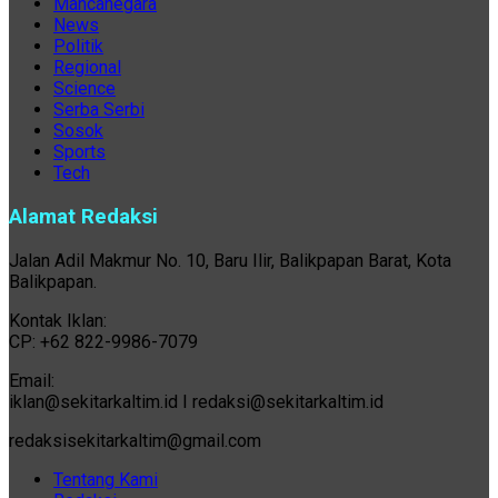
Mancanegara
News
Politik
Regional
Science
Serba Serbi
Sosok
Sports
Tech
Alamat Redaksi
Jalan Adil Makmur No. 10, Baru Ilir, Balikpapan Barat, Kota
Balikpapan.
Kontak Iklan:
CP: +62 822-9986-7079
Email:
iklan@sekitarkaltim.id I redaksi@sekitarkaltim.id
redaksisekitarkaltim@gmail.com
Tentang Kami