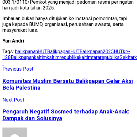
003.1/0110/Pemkot yang menjadi pedoman resmi peringatan
hari jadi kota tahun 2025.
Imbauan bukan hanya ditujukan ke instansi pemerintah, tapi
juga kepada BUMD, organisasi, perusahaan swasta, serta
masyarakat luas.
Yan Andri
Tags:
balikpapan
HUTBalikpapan
HUTBalikpapan2025
HUTke-
128Balikpapan
kaltim
kaltimrepublika
kaltimtararepublika
Sekitark
Previous Post
Komunitas Muslim Bersatu Balikpapan Gelar Aksi
Bela Palestina
Next Post
Pengaruh Negatif Sosmed terhadap Anak-Anak:
Dampak dan Solusinya