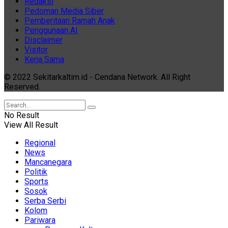
Redaksi
Pedoman Media Siber
Pemberitaan Ramah Anak
Penggunaan AI
Disclaimer
Visitor
Kerja Sama
© 2022 Sekitarkaltim.id - Cendana Network. All Right
Reserved.
No Result
View All Result
Regional
News
Mancanegara
Politik
Sports
Sosok
Serba Serbi
Kolom
Pariwara