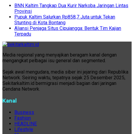
BNN Kaltim Tangkap Dua Kurir Narkoba Jaringan Lintas
Provinsi
Pupuk Kaltim Salurkan Rp858,7 Juta untuk Tekan
Stunting di Kota Bontang
Aliansi Penjaga Situs Cipujangga: Bentuk Tim Kajian
Terpadu
Media regional yang menyajikan beragam kanal dengan
mengangkat pelbagai isu general dan segmented.
Sejak awal mengudara, media siber ini jejaring dari Republika
Network. Seiring waktu, tepatnya sejak 25 Desember 2025,
Sekitarkaltim.id bermigrasi menjadi bagian dari jaringan
Cendana Network.
Kanal
Business
Fashion
HEADLINE
Lifestyle