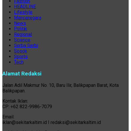
Fashion
HEADLINE
Lifestyle
Mancanegara
News
Politik
Regional
Science
Serba Serbi
Sosok
Sports
Tech
Alamat Redaksi
Jalan Adil Makmur No. 10, Baru Ilir, Balikpapan Barat, Kota
Balikpapan.
Kontak Iklan:
CP: +62 822-9986-7079
Email:
iklan@sekitarkaltim.id I redaksi@sekitarkaltim.id