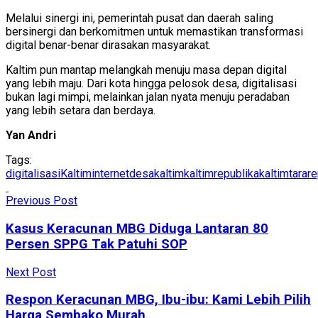
Melalui sinergi ini, pemerintah pusat dan daerah saling
bersinergi dan berkomitmen untuk memastikan transformasi
digital benar-benar dirasakan masyarakat.
Kaltim pun mantap melangkah menuju masa depan digital
yang lebih maju. Dari kota hingga pelosok desa, digitalisasi
bukan lagi mimpi, melainkan jalan nyata menuju peradaban
yang lebih setara dan berdaya.
Yan Andri
Tags:
digitalisasiKaltim
internetdesa
kaltim
kaltimrepublika
kaltimtarar
Previous Post
Kasus Keracunan MBG Diduga Lantaran 80
Persen SPPG Tak Patuhi SOP
Next Post
Respon Keracunan MBG, Ibu-ibu: Kami Lebih Pilih
Harga Sembako Murah