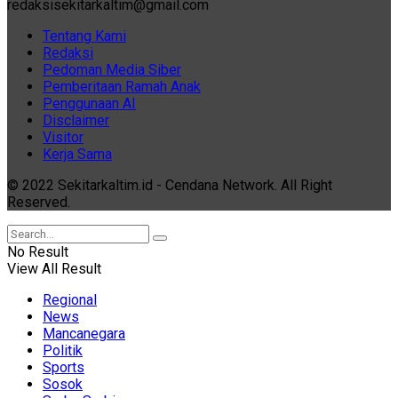
redaksisekitarkaltim@gmail.com
Tentang Kami
Redaksi
Pedoman Media Siber
Pemberitaan Ramah Anak
Penggunaan AI
Disclaimer
Visitor
Kerja Sama
© 2022 Sekitarkaltim.id - Cendana Network. All Right
Reserved.
No Result
View All Result
Regional
News
Mancanegara
Politik
Sports
Sosok