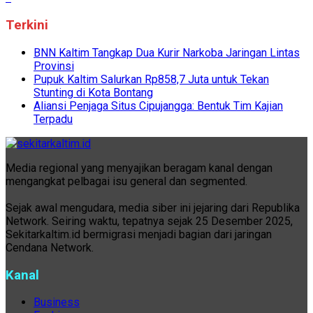
Terkini
BNN Kaltim Tangkap Dua Kurir Narkoba Jaringan Lintas
Provinsi
Pupuk Kaltim Salurkan Rp858,7 Juta untuk Tekan
Stunting di Kota Bontang
Aliansi Penjaga Situs Cipujangga: Bentuk Tim Kajian
Terpadu
Media regional yang menyajikan beragam kanal dengan
mengangkat pelbagai isu general dan segmented.
Sejak awal mengudara, media siber ini jejaring dari Republika
Network. Seiring waktu, tepatnya sejak 25 Desember 2025,
Sekitarkaltim.id bermigrasi menjadi bagian dari jaringan
Cendana Network.
Kanal
Business